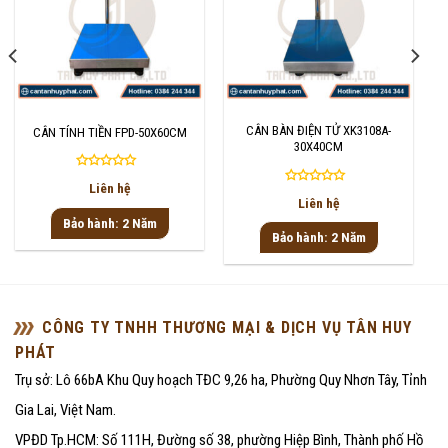
CÂN BÀN ĐIỆN TỬ XK3108A-
CÂN TÍNH TIỀN FPD-50X60CM
30X40CM
Được
Liên hệ
Được
xếp
Liên hệ
xếp
hạng
Bảo hành: 2 Năm
hạng
0
Bảo hành: 2 Năm
0
5
5
sao
sao
CÔNG TY TNHH THƯƠNG MẠI & DỊCH VỤ TÂN HUY
PHÁT
Trụ sở: Lô 66bA Khu Quy hoạch TĐC 9,26 ha, Phường Quy Nhơn Tây, Tỉnh
Gia Lai, Việt Nam.
VPĐD Tp.HCM: Số 111H, Đường số 38, phường Hiệp Bình, Thành phố Hồ