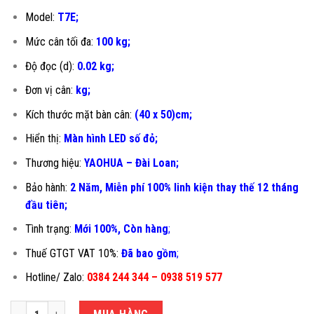
Model:
T7E;
Mức cân tối đa:
100 kg;
Độ đọc (d):
0.02 kg;
Đơn vị cân:
kg;
Kích thước mặt bàn cân:
(40 x 50)cm;
Hiển thị:
Màn hình LED số đỏ;
Thương hiệu:
YAOHUA – Đài Loan;
Bảo hành:
2 Năm, Miễn phí 100% linh kiện thay thế 12 tháng
đầu tiên
;
Tình trạng:
Mới 100%, Còn hàng
;
Thuế GTGT VAT 10%:
Đã bao gồm
;
Hotline/ Zalo:
0384 244 344 – 0938 519 577
CÂN ĐIỆN TỬ 100KG T7E-40X50CM số lượng