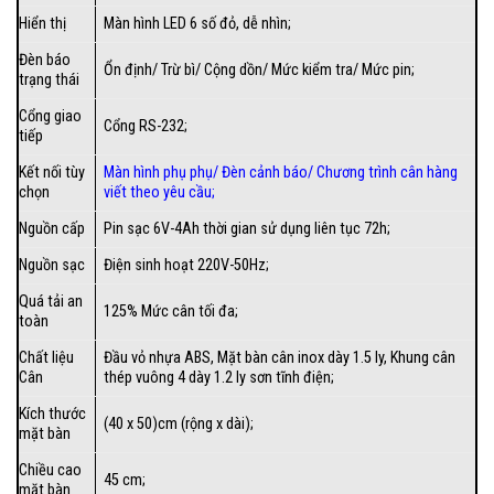
Hiển thị
Màn hình LED 6 số đỏ, dễ nhìn;
Đèn báo
Ổn định/ Trừ bì/ Cộng dồn/ Mức kiểm tra/ Mức pin;
trạng thái
Cổng giao
Cổng RS-232;
tiếp
Kết nối tùy
Màn hình phụ phụ
/
Đèn cảnh báo
/
Chương trình cân hàng
chọn
viết theo yêu cầu
;
Nguồn cấp
Pin sạc 6V-4Ah thời gian sử dụng liên tục 72h;
Nguồn sạc
Điện sinh hoạt 220V-50Hz;
Quá tải an
125% Mức cân tối đa;
toàn
Chất liệu
Đầu vỏ nhựa ABS, Mặt bàn cân inox dày 1.5 ly, Khung cân
Cân
thép vuông 4 dày 1.2 ly sơn tĩnh điện;
Kích thước
(40 x 50)cm (rộng x dài);
mặt bàn
Chiều cao
45 cm;
mặt bàn