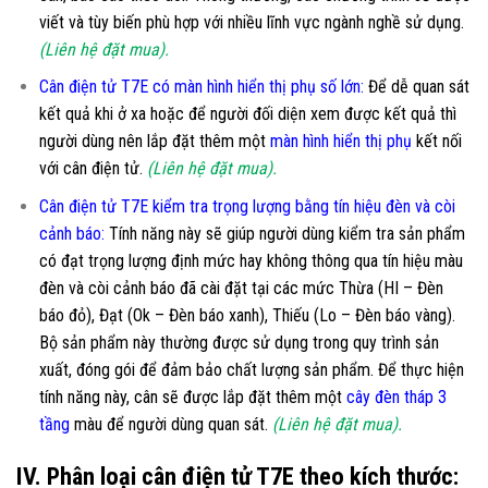
viết và tùy biến phù hợp với nhiều lĩnh vực ngành nghề sử dụng.
(Liên hệ đặt mua).
Cân điện tử T7E có màn hình hiển thị phụ số lớn
:
Để dễ quan sát
kết quả khi ở xa hoặc để người đối diện xem được kết quả thì
người dùng nên lắp đặt thêm một
màn hình hiển thị phụ
kết nối
với cân điện tử.
(Liên hệ đặt mua).
Cân điện tử T7E kiểm tra trọng lượng bằng tín hiệu đèn và còi
cảnh báo:
Tính năng này sẽ giúp người dùng kiểm tra sản phẩm
có đạt trọng lượng định mức hay không thông qua tín hiệu màu
đèn và còi cảnh báo đã cài đặt tại các mức Thừa (HI – Đèn
báo đỏ), Đạt (Ok – Đèn báo xanh), Thiếu (Lo – Đèn báo vàng).
Bộ sản phẩm này thường được sử dụng trong quy trình sản
xuất, đóng gói để đảm bảo chất lượng sản phẩm. Để thực hiện
tính năng này, cân sẽ được lắp đặt thêm một
cây đèn tháp 3
tầng
màu để người dùng quan sát.
(Liên hệ đặt mua).
IV. Phân loại cân điện tử T7E theo kích thước: