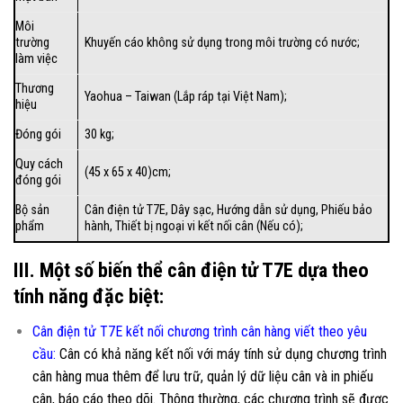
Môi
trường
Khuyến cáo không sử dụng trong môi trường có nước;
làm việc
Thương
Yaohua – Taiwan (Lắp ráp tại Việt Nam);
hiệu
Đóng gói
30 kg;
Quy cách
(45 x 65 x 40)cm;
đóng gói
Bộ sản
Cân điện tử T7E, Dây sạc,
Hướng dẫn sử dụng
, Phiếu bảo
phẩm
hành, Thiết bị ngoại vi kết nối cân (Nếu có);
III. Một số biến thể cân điện tử T7E dựa theo
tính năng đặc biệt:
Cân điện tử T7E kết nối chương trình cân hàng viết theo yêu
cầu
:
Cân có khả năng kết nối với máy tính sử dụng chương trình
cân hàng mua thêm để lưu trữ, quản lý dữ liệu cân và in phiếu
cân, báo cáo theo dõi. Thông thường, các chương trình sẽ được