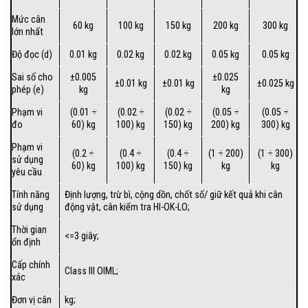
Mức cân
60 kg
100 kg
150 kg
200 kg
300 kg
lớn nhất
Độ đọc (d)
0.01 kg
0.02 kg
0.02 kg
0.05 kg
0.05 kg
Sai số cho
±0.005
±0.025
±0.01 kg
±0.01 kg
±0.025 kg
phép (e)
kg
kg
Phạm vi
(0.01 ÷
(0.02 ÷
(0.02 ÷
(0.05 ÷
(0.05 ÷
đo
60) kg
100) kg
150) kg
200) kg
300) kg
Phạm vi
(0.2 ÷
(0.4 ÷
(0.4 ÷
(1 ÷ 200)
(1 ÷ 300)
sử dụng
60) kg
100) kg
150) kg
kg
kg
yêu cầu
Tính năng
Định lượng, trừ bì, cộng dồn, chốt số/ giữ kết quả khi cân
sử dụng
động vật, cân kiểm tra HI-OK-LO;
Thời gian
<=3 giây;
ổn định
Cấp chính
Class III OIML;
xác
Đơn vị cân
kg;