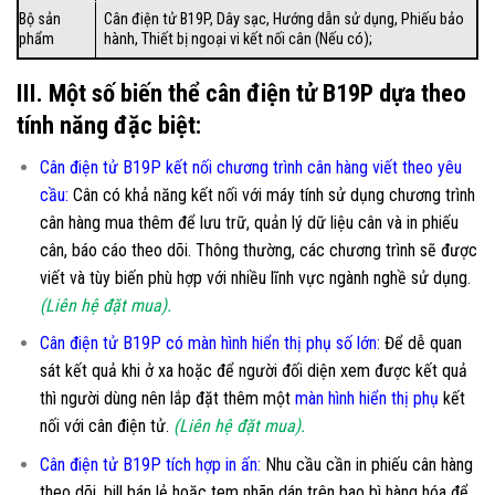
Bộ sản
Cân điện tử B19P, Dây sạc, Hướng dẫn sử dụng, Phiếu bảo
phẩm
hành, Thiết bị ngoại vi kết nối cân (Nếu có);
III. Một số biến thể cân điện tử B19P dựa theo
tính năng đặc biệt:
Cân điện tử B19P kết nối chương trình cân hàng viết theo yêu
cầu
:
Cân có khả năng kết nối với máy tính sử dụng chương trình
cân hàng mua thêm để lưu trữ, quản lý dữ liệu cân và in phiếu
cân, báo cáo theo dõi. Thông thường, các chương trình sẽ được
viết và tùy biến phù hợp với nhiều lĩnh vực ngành nghề sử dụng.
(Liên hệ đặt mua).
Cân điện tử B19P có màn hình hiển thị phụ số lớn
:
Để dễ quan
sát kết quả khi ở xa hoặc để người đối diện xem được kết quả
thì người dùng nên lắp đặt thêm một
màn hình hiển thị phụ
kết
nối với cân điện tử.
(Liên hệ đặt mua).
Cân điện tử B19P tích hợp in ấn:
Nhu cầu cần in phiếu cân hàng
theo dõi, bill bán lẻ hoặc tem nhãn dán trên bao bì hàng hóa để