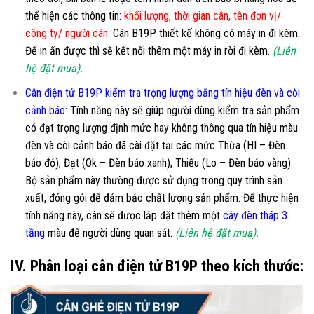
thể hiện các thông tin:
khối lượng, thời gian cân, tên đơn vị/
công ty/ người cân
. Cân B19P thiết kế không có máy in đi kèm.
Để in ấn được thì sẽ kết nối thêm một máy in rời đi kèm.
(Liên
hệ đặt mua).
Cân điện tử B19P kiểm tra trọng lượng bằng tín hiệu đèn và còi
cảnh báo:
Tính năng này sẽ giúp người dùng kiểm tra sản phẩm
có đạt trọng lượng định mức hay không thông qua tín hiệu màu
đèn và còi cảnh báo đã cài đặt tại các mức Thừa (HI – Đèn
báo đỏ), Đạt (Ok – Đèn báo xanh), Thiếu (Lo – Đèn báo vàng).
Bộ sản phẩm này thường được sử dụng trong quy trình sản
xuất, đóng gói để đảm bảo chất lượng sản phẩm. Để thực hiện
tính năng này, cân sẽ được lắp đặt thêm một
cây đèn tháp 3
tầng
màu để người dùng quan sát.
(Liên hệ đặt mua).
IV. Phân loại cân điện tử B19P theo kích thước: