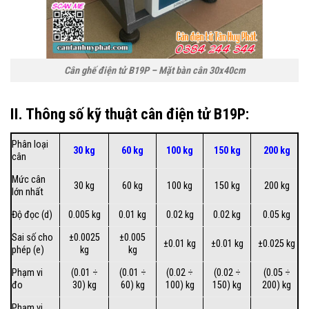
Cân ghế điện tử B19P – Mặt bàn cân 30x40cm
II. Thông số kỹ thuật cân điện tử B19P:
Phân loại
30 kg
60 kg
100 kg
150 kg
200 kg
cân
Mức cân
30 kg
60 kg
100 kg
150 kg
200 kg
lớn nhất
Độ đọc (d)
0.005 kg
0.01 kg
0.02 kg
0.02 kg
0.05 kg
Sai số cho
±0.0025
±0.005
±0.01 kg
±0.01 kg
±0.025 kg
phép (e)
kg
kg
Phạm vi
(0.01 ÷
(0.01 ÷
(0.02 ÷
(0.02 ÷
(0.05 ÷
đo
30) kg
60) kg
100) kg
150) kg
200) kg
Phạm vi