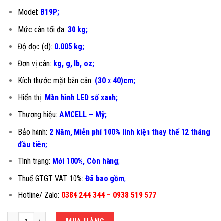
Model:
B19P;
Mức cân tối đa:
30 kg;
Độ đọc (d):
0.005 kg;
Đơn vị cân:
kg, g, lb, oz;
Kích thước mặt bàn cân:
(30 x 40)cm;
Hiển thị:
Màn hình LED số xanh;
Thương hiệu:
AMCELL – Mỹ;
Bảo hành:
2 Năm, Miễn phí 100% linh kiện thay thế 12 tháng
đầu tiên
;
Tình trạng:
Mới 100%, Còn hàng
;
Thuế GTGT VAT 10%:
Đã bao gồm
;
Hotline/ Zalo:
0384 244 344 – 0938 519 577
CÂN ĐIỆN TỬ 30KG B19P-30X40CM số lượng