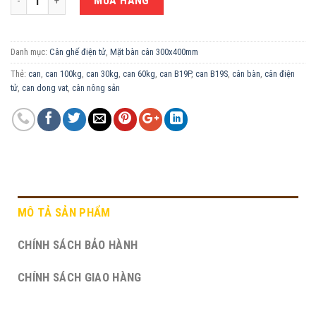
MUA HÀNG
Danh mục:
Cân ghế điện tử
,
Mặt bàn cân 300x400mm
Thẻ:
can
,
can 100kg
,
can 30kg
,
can 60kg
,
can B19P
,
can B19S
,
cân bàn
,
cân điện
tử
,
can dong vat
,
cân nông sản
MÔ TẢ SẢN PHẨM
CHÍNH SÁCH BẢO HÀNH
CHÍNH SÁCH GIAO HÀNG