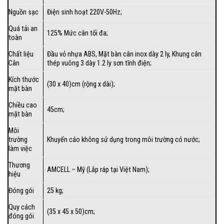
Nguồn sạc
Điện sinh hoạt 220V-50Hz;
Quá tải an
125% Mức cân tối đa;
toàn
Chất liệu
Đầu vỏ nhựa ABS, Mặt bàn cân inox dày 2 ly, Khung cân
Cân
thép vuông 3 dày 1.2 ly sơn tĩnh điện;
Kích thước
(30 x 40)cm (rộng x dài);
mặt bàn
Chiều cao
45cm;
mặt bàn
Môi
trường
Khuyến cáo không sử dụng trong môi trường có nước;
làm việc
Thương
AMCELL – Mỹ (Lắp ráp tại Việt Nam);
hiệu
Đóng gói
25 kg;
Quy cách
(35 x 45 x 50)cm;
đóng gói