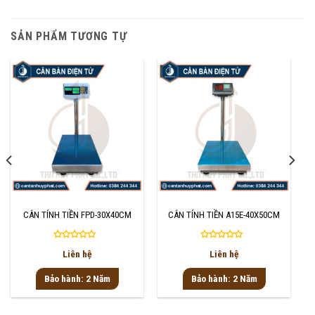
SẢN PHẨM TƯƠNG TỰ
CÂN TÍNH TIỀN FPD-30X40CM
CÂN TÍNH TIỀN A15E-40X50CM
Được
Được
Liên hệ
Liên hệ
xếp
xếp
hạng
hạng
Bảo hành: 2 Năm
Bảo hành: 2 Năm
0
0
5
5
sao
sao