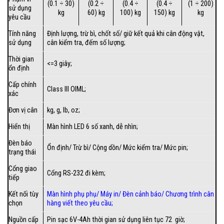
(0.1 ÷ 30)
(0.2 ÷
(0.4 ÷
(0.4 ÷
(1 ÷ 200)
sử dụng
kg
60) kg
100) kg
150) kg
kg
yêu cầu
Tính năng
Định lượng, trừ bì, chốt số/ giữ kết quả khi cân động vật,
sử dụng
cân kiểm tra, đếm số lượng;
Thời gian
<=3 giây;
ổn định
Cấp chính
Class III OIML;
xác
Đơn vị cân
kg, g, lb, oz;
Hiển thị
Màn hình LED 6 số xanh, dễ nhìn;
Đèn báo
Ổn định/ Trừ bì/ Cộng dồn/ Mức kiểm tra/ Mức pin;
trạng thái
Cổng giao
Cổng RS-232 đi kèm;
tiếp
Kết nối tùy
Màn hình phụ phụ/
Máy in
/
Đèn cảnh báo
/
Chương trình cân
chọn
hàng viết theo yêu cầu
;
Nguồn cấp
Pin sạc 6V-4Ah thời gian sử dụng liên tục 72 giờ;