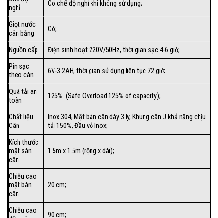
Có chế độ nghỉ khi không sử dụng;
nghỉ
Giọt nước
Có;
cân bằng
Nguồn cấp
Điện sinh hoạt 220V/50Hz, thời gian sạc 4-6 giờ;
Pin sạc
6V-3.2AH, thời gian sử dụng liên tục 72 giờ;
theo cân
Quá tải an
125% (Safe Overload 125% of capacity);
toàn
Chất liệu
Inox 304, Mặt bàn cân dày 3 ly, Khung cân U khả năng chịu
Cân
tải 150%, Đầu vỏ Inox;
Kích thước
mặt sàn
1.5m x 1.5m (rộng x dài);
cân
Chiều cao
mặt bàn
20 cm;
cân
Chiều cao
90 cm;