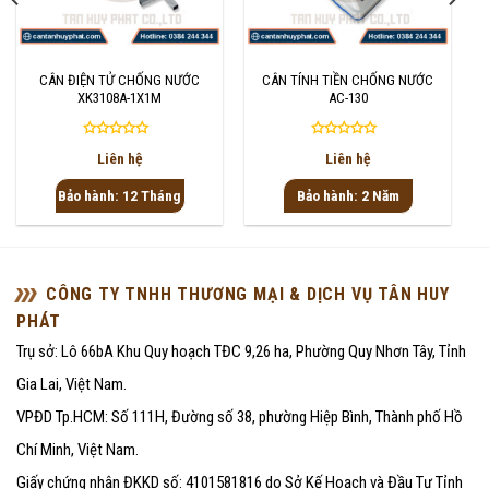
CÂN ĐIỆN TỬ CHỐNG NƯỚC
CÂN TÍNH TIỀN CHỐNG NƯỚC
XK3108A-1X1M
AC-130
Được
Được
Liên hệ
Liên hệ
xếp
xếp
hạng
hạng
Bảo hành: 12 Tháng
Bảo hành: 2 Năm
0
0
5
5
sao
sao
CÔNG TY TNHH THƯƠNG MẠI & DỊCH VỤ TÂN HUY
PHÁT
Trụ sở: Lô 66bA Khu Quy hoạch TĐC 9,26 ha, Phường Quy Nhơn Tây, Tỉnh
Gia Lai, Việt Nam.
VPĐD Tp.HCM: Số 111H, Đường số 38, phường Hiệp Bình, Thành phố Hồ
Chí Minh, Việt Nam.
Giấy chứng nhận ĐKKD số: 4101581816 do Sở Kế Hoạch và Đầu Tư Tỉnh