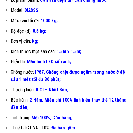
Loại sản phẩm:
Cân sàn điện tử/ Cân chống nước;
Model:
DI28SS;
Mức cân tối đa:
1000 kg;
Độ đọc (d):
0.5 kg;
Đơn vị cân:
kg;
Kích thước mặt sàn cân:
1.5m x 1.5m;
Hiển thị:
Màn hình LED số xanh;
Chống nước:
IP67, Chống chịu được ngâm trong nước ở độ
sâu 1 mét tối đa 30 phút;
Thương hiệu:
DIGI – Nhật Bản;
Bảo hành:
2 Năm, Miễn phí 100% linh kiện thay thế 12 tháng
đầu tiên
;
Tình trạng:
Mới 100%, Còn hàng
;
Thuế GTGT VAT 10%:
Đã bao gồm
;