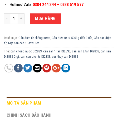
Hotline/ Zalo:
0384 244 344 – 0938 519 577
CÂN ĐIỆN TỬ CHỐNG NƯỚC 1 TẤN DI28SS-1.5X1.5M số lượng
MUA HÀNG
Danh mục:
Cân điện tử chống nước
,
Cân điện tử từ 500kg đến 3 tấn
,
Cân sàn điện
tử
,
Mặt sàn cân 1.5mx1.5m
Thẻ:
can chong nuoc DI28SS
,
can san 1 tan DI28SS
,
can san 2 tan DI28SS
,
can san
DI28SS Digi
,
can san dien tu DI28SS
,
can thuy san DI28SS
MÔ TẢ SẢN PHẨM
CHÍNH SÁCH BẢO HÀNH