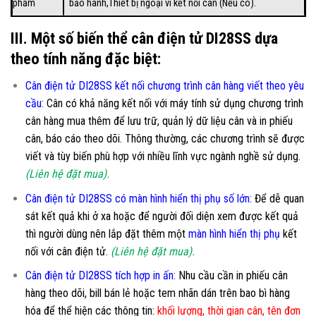
phẩm
bảo hành,Thiết bị ngoại vi kết nối cân (Nếu có).
III. Một số biến thể cân điện tử DI28SS dựa
theo tính năng đặc biệt:
Cân điện tử DI28SS kết nối chương trình cân hàng viết theo yêu
cầu
:
Cân có khả năng kết nối với máy tính sử dụng chương trình
cân hàng mua thêm để lưu trữ, quản lý dữ liệu cân và in phiếu
cân, báo cáo theo dõi. Thông thường, các chương trình sẽ được
viết và tùy biến phù hợp với nhiều lĩnh vực ngành nghề sử dụng.
(Liên hệ đặt mua).
Cân điện tử DI28SS có màn hình hiển thị phụ số lớn
:
Để dễ quan
sát kết quả khi ở xa hoặc để người đối diện xem được kết quả
thì người dùng nên lắp đặt thêm một
màn hình hiển thị phụ
kết
nối với cân điện tử.
(Liên hệ đặt mua).
Cân điện tử DI28SS tích hợp in ấn:
Nhu cầu cần in phiếu cân
hàng theo dõi, bill bán lẻ hoặc tem nhãn dán trên bao bì hàng
hóa để thể hiện các thông tin:
khối lượng, thời gian cân, tên đơn