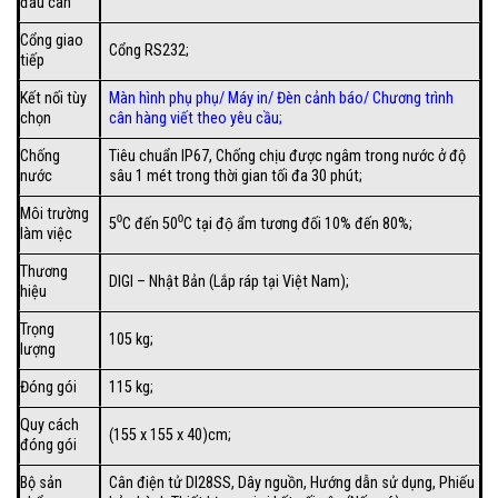
đầu cân
Cổng giao
Cổng RS232;
tiếp
Kết nối tùy
Màn hình phụ phụ/
Máy in
/
Đèn cảnh báo
/
Chương trình
chọn
cân hàng viết theo yêu cầu
;
Chống
Tiêu chuẩn IP67, Chống chịu được ngâm trong nước ở độ
nước
sâu 1 mét trong thời gian tối đa 30 phút;
Môi trường
5⁰C đến 50⁰C tại độ ẩm tương đối 10% đến 80%;
làm việc
Thương
DIGI – Nhật Bản (Lắp ráp tại Việt Nam);
hiệu
Trọng
105 kg;
lượng
Đóng gói
115 kg;
Quy cách
(155 x 155 x 40)cm;
đóng gói
Bộ sản
Cân điện tử DI28SS, Dây nguồn, Hướng dẫn sử dụng, Phiếu