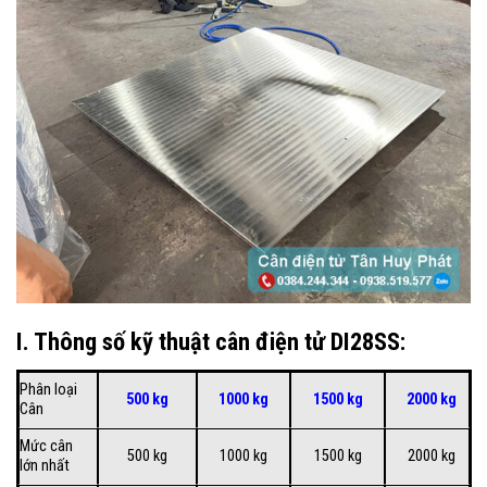
I. Thông số kỹ thuật cân điện tử DI28SS:
Phân loại
500 kg
1000 kg
1500 kg
2000 kg
Cân
Mức cân
500 kg
1000 kg
1500 kg
2000 kg
lớn nhất