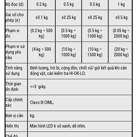
Độ đọc (d)
0.2 kg
0.5 kg
0.5 kg
1 kg
Sai số cho
±0.1 kg
±0.25 kg
±0.25 kg
±0.5 kg
phép (e)
Phạm vi
(0.2 kg ÷ 500
(0.5 kg ÷
(0.5 kg ÷
(0.05 kg ÷
đo
kg)
1000 kg)
1500 kg)
2000 kg)
Phạm vi sử
(4 kg ÷ 500
(10 kg ÷
(10 kg ÷
(20 kg ÷
dụng yêu
kg)
1000 kg)
1500 kg)
2000 kg)
cầu
Tính năng
Định lượng, trừ bì, cộng dồn, chốt số/ giữ kết quả khi cân
sử dụng
động vật, cân kiểm tra HI-OK-LO;
Thời gian
<=3 giây;
ổn định
Cấp chính
Class III OIML;
xác
Đơn vị cân
kg;
Hiển thị
Màn hình LED 6 số xanh, dễ nhìn;
Chế độ