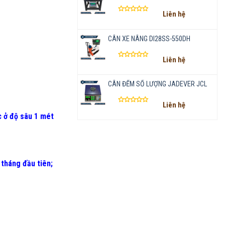
Liên hệ
Được
xếp
hạng
CÂN XE NÂNG DI28SS-550DH
0
5
Liên hệ
sao
Được
xếp
hạng
CÂN ĐẾM SỐ LƯỢNG JADEVER JCL
0
5
Liên hệ
sao
Được
 ở độ sâu 1 mét
xếp
hạng
0
5
sao
 tháng đầu tiên
;