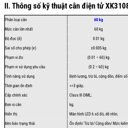
II. Thông số kỹ thuật cân điện tử XK310
Phân loại cân
60 kg
Mức cân lớn nhất
60 kg
Độ đọc (d)
0.01 kg
Sai số cho phép (e)
±0.005 kg
Phạm vi đo
(0.01 ÷ 60) kg
Phạm vi sử dụng yêu cầu
(0.2 ÷ 60) kg
Tính năng sử dụng
Định lượng, trừ bì, cộng dồn, đếm số
Thời gian ổn định
<=3 giây;
Cấp chính xác
Class III OIML;
Đơn vị cân
kg;
Hiển thị
Màn hình LED 6 số đỏ, dễ nhìn;
Đèn báo trạng thái
Ổn định/ Trừ bì/ Cộng dồn/ Mức kiểm