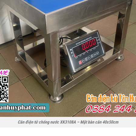
Cân điện tử chống nước XK3108A – Mặt bàn cân 40x50cm