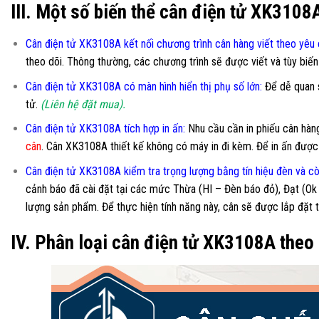
III. Một số biến thể cân điện tử XK3108
Cân điện tử XK3108A kết nối chương trình cân hàng viết theo yêu
theo dõi. Thông thường, các chương trình sẽ được viết và tùy biế
Cân điện tử XK3108A có màn hình hiển thị phụ số lớn
:
Để dễ quan s
tử.
(Liên hệ đặt mua).
Cân điện tử XK3108A tích hợp in ấn:
Nhu cầu cần in phiếu cân hàng 
cân
. Cân XK3108A thiết kế không có máy in đi kèm. Để in ấn được 
Cân điện tử XK3108A kiểm tra trọng lượng bằng tín hiệu đèn và cò
cảnh báo đã cài đặt tại các mức Thừa (HI – Đèn báo đỏ), Đạt (Ok
lượng sản phẩm. Để thực hiện tính năng này, cân sẽ được lắp đặ
IV. Phân loại cân điện tử XK3108A theo 