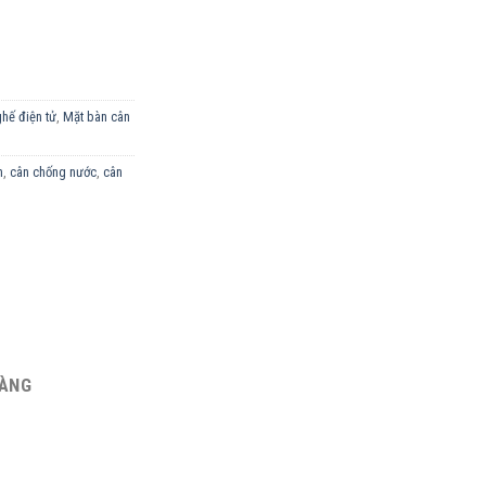
g
hế điện tử
,
Mặt bàn cân
n
,
cân chống nước
,
cân
HÀNG