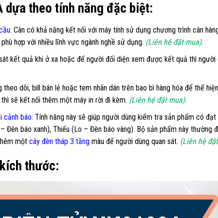
A dựa theo tính năng đặc biệt:
 cầu
:
Cân có khả năng kết nối với máy tính sử dụng chương trình cân hàng 
n phù hợp với nhiều lĩnh vực ngành nghề sử dụng.
(Liên hệ đặt mua).
át kết quả khi ở xa hoặc để người đối diện xem được kết quả thì ngườ
theo dõi, bill bán lẻ hoặc tem nhãn dán trên bao bì hàng hóa để thể hiện
thì sẽ kết nối thêm một máy in rời đi kèm.
(Liên hệ đặt mua).
i cảnh báo:
Tính năng này sẽ giúp người dùng kiểm tra sản phẩm có đạt 
 – Đèn báo xanh), Thiếu (Lo – Đèn báo vàng). Bộ sản phẩm này thường đ
t thêm một
cây đèn tháp 3 tầng
màu để người dùng quan sát.
(Liên hệ đặ
kích thước: