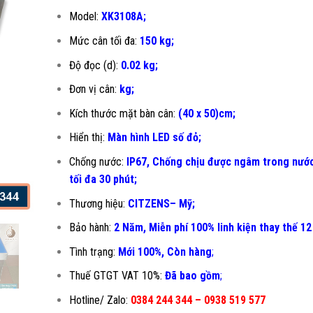
Model:
XK3108A;
Mức cân tối đa:
150 kg;
Độ đọc (d):
0.02 kg;
Đơn vị cân:
kg;
Kích thước mặt bàn cân:
(40 x 50)cm;
Hiển thị:
Màn hình LED số đỏ;
Chống nước:
IP67, Chống chịu được ngâm trong nước
tối đa 30 phút;
Thương hiệu:
CITZENS– Mỹ;
Bảo hành:
2 Năm, Miễn phí 100% linh kiện thay thế 12
Tình trạng:
Mới 100%, Còn hàng
;
Thuế GTGT VAT 10%:
Đã bao gồm
;
Hotline/ Zalo:
0384 244 344 – 0938 519 577