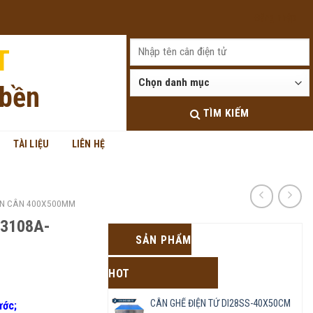
Đăng nhập
T
 bền
TÌM KIẾM
TÀI LIỆU
LIÊN HỆ
N CÂN 400X500MM
K3108A-
SẢN PHẨM
HOT
CÂN GHẾ ĐIỆN TỬ DI28SS-40X50CM
ước;