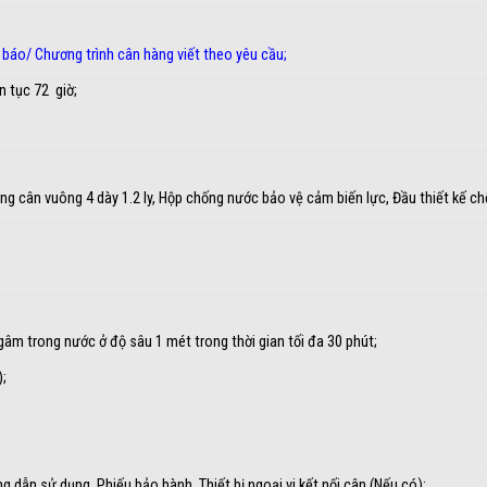
 báo
/
Chương trình cân hàng viết theo yêu cầu
;
n tục 72 giờ;
hung cân vuông 4 dày 1.2 ly, Hộp chống nước bảo vệ cảm biến lực, Đầu thiết kế c
âm trong nước ở độ sâu 1 mét trong thời gian tối đa 30 phút;
);
 dẫn sử dụng, Phiếu bảo hành, Thiết bị ngoại vi kết nối cân (Nếu có);