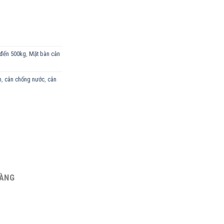
g
 đến 500kg
,
Mặt bàn cân
n
,
cân chống nước
,
cân
HÀNG