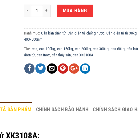
CÂN ĐIỆN TỬ CHỐNG NƯỚC 150KG XK3108A-40X50CM số lượn
MUA HÀNG
Danh mục:
Cân bàn điện tử
,
Cân điện tử chống nước
,
Cân điện tử từ 30kg
400x500mm
Thẻ:
can
,
can 100kg
,
can 150kg
,
can 200kg
,
can 300kg
,
can 60kg
,
cân bà
điện tử
,
can inox
,
cân thủy sản
,
can XK3108A
TẢ SẢN PHẨM
CHÍNH SÁCH BẢO HÀNH
CHÍNH SÁCH GIAO 
 tử XK3108A: