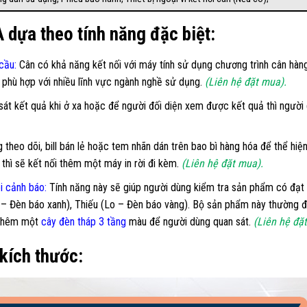
A dựa theo tính năng đặc biệt:
 cầu
:
Cân có khả năng kết nối với máy tính sử dụng chương trình cân hàng 
n phù hợp với nhiều lĩnh vực ngành nghề sử dụng.
(Liên hệ đặt mua).
át kết quả khi ở xa hoặc để người đối diện xem được kết quả thì ngườ
theo dõi, bill bán lẻ hoặc tem nhãn dán trên bao bì hàng hóa để thể hiện
thì sẽ kết nối thêm một máy in rời đi kèm.
(Liên hệ đặt mua).
i cảnh báo:
Tính năng này sẽ giúp người dùng kiểm tra sản phẩm có đạt 
 – Đèn báo xanh), Thiếu (Lo – Đèn báo vàng). Bộ sản phẩm này thường đ
t thêm một
cây đèn tháp 3 tầng
màu để người dùng quan sát.
(Liên hệ đặ
kích thước: