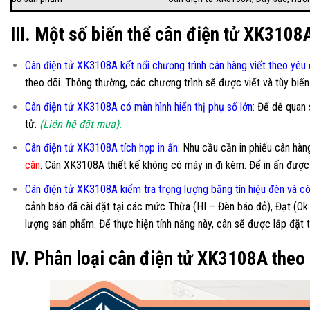
III. Một số biến thể cân điện tử XK3108
Cân điện tử XK3108A kết nối chương trình cân hàng viết theo yêu
theo dõi. Thông thường, các chương trình sẽ được viết và tùy biế
Cân điện tử XK3108A có màn hình hiển thị phụ số lớn
:
Để dễ quan s
tử.
(Liên hệ đặt mua).
Cân điện tử XK3108A tích hợp in ấn:
Nhu cầu cần in phiếu cân hàng 
cân
. Cân XK3108A thiết kế không có máy in đi kèm. Để in ấn được 
Cân điện tử XK3108A kiểm tra trọng lượng bằng tín hiệu đèn và cò
cảnh báo đã cài đặt tại các mức Thừa (HI – Đèn báo đỏ), Đạt (Ok
lượng sản phẩm. Để thực hiện tính năng này, cân sẽ được lắp đặ
IV. Phân loại cân điện tử XK3108A theo 