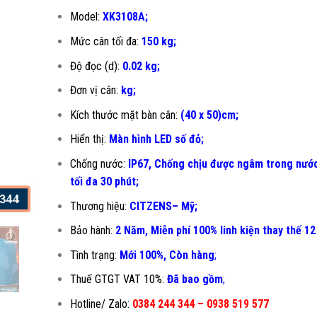
Model:
XK3108A;
Mức cân tối đa:
150 kg;
Độ đọc (d):
0.02 kg;
Đơn vị cân:
kg;
Kích thước mặt bàn cân:
(40 x 50)cm;
Hiển thị:
Màn hình LED số đỏ;
Chống nước:
IP67, Chống chịu được ngâm trong nước
tối đa 30 phút;
Thương hiệu:
CITZENS– Mỹ;
Bảo hành:
2 Năm, Miễn phí 100% linh kiện thay thế 12
Tình trạng:
Mới 100%, Còn hàng
;
Thuế GTGT VAT 10%:
Đã bao gồm
;
Hotline/ Zalo:
0384 244 344 – 0938 519 577