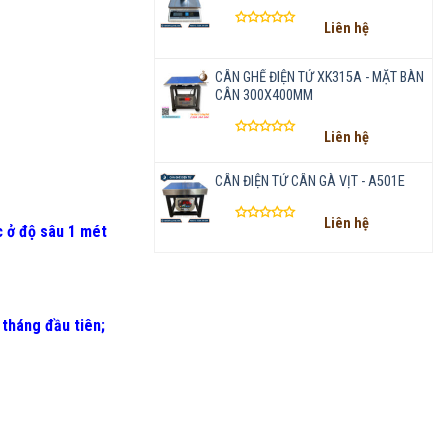
Liên hệ
Được
xếp
hạng
CÂN GHẾ ĐIỆN TỬ XK315A - MẶT BÀN
0
CÂN 300X400MM
5
sao
Liên hệ
Được
xếp
CÂN ĐIỆN TỬ CÂN GÀ VỊT - A501E
hạng
0
5
Liên hệ
sao
 ở độ sâu 1 mét
Được
xếp
hạng
0
5
sao
 tháng đầu tiên
;