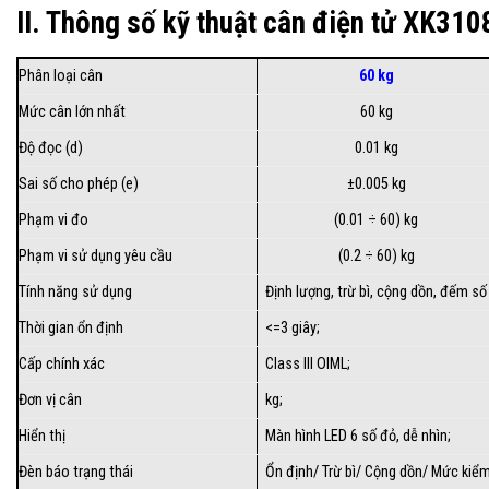
II. Thông số kỹ thuật cân điện tử XK310
Phân loại cân
60 kg
Mức cân lớn nhất
60 kg
Độ đọc (d)
0.01 kg
Sai số cho phép (e)
±0.005 kg
Phạm vi đo
(0.01 ÷ 60) kg
Phạm vi sử dụng yêu cầu
(0.2 ÷ 60) kg
Tính năng sử dụng
Định lượng, trừ bì, cộng dồn, đếm số
Thời gian ổn định
<=3 giây;
Cấp chính xác
Class III OIML;
Đơn vị cân
kg;
Hiển thị
Màn hình LED 6 số đỏ, dễ nhìn;
Đèn báo trạng thái
Ổn định/ Trừ bì/ Cộng dồn/ Mức kiểm