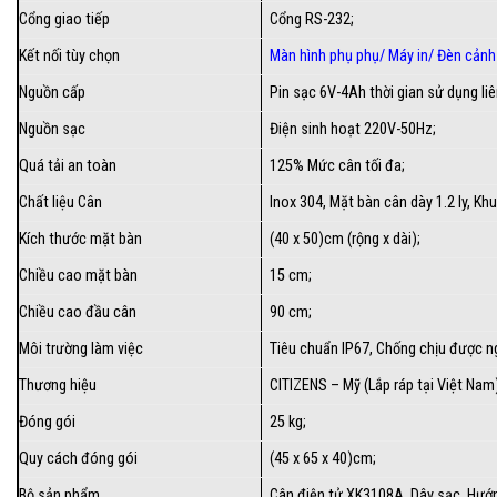
Cổng giao tiếp
Cổng RS-232;
Kết nối tùy chọn
Màn hình phụ phụ/
Máy in
/
Đèn cảnh
Nguồn cấp
Pin sạc 6V-4Ah thời gian sử dụng liê
Nguồn sạc
Điện sinh hoạt 220V-50Hz;
Quá tải an toàn
125% Mức cân tối đa;
Chất liệu Cân
Inox 304, Mặt bàn cân dày 1.2 ly, K
Kích thước mặt bàn
(40 x 50)cm (rộng x dài);
Chiều cao mặt bàn
15 cm;
Chiều cao đầu cân
90 cm;
Môi trường làm việc
Tiêu chuẩn IP67, Chống chịu được ng
Thương hiệu
CITIZENS – Mỹ (Lắp ráp tại Việt Nam
Đóng gói
25 kg;
Quy cách đóng gói
(45 x 65 x 40)cm;
Bộ sản phẩm
Cân điện tử XK3108A, Dây sạc, Hướng