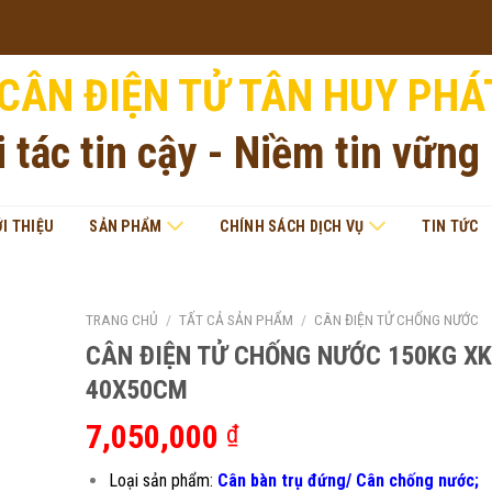
CÂN ĐIỆN TỬ TÂN HUY PHÁ
i tác tin cậy - Niềm tin vững
ỚI THIỆU
SẢN PHẨM
CHÍNH SÁCH DỊCH VỤ
TIN TỨC
TRANG CHỦ
/
TẤT CẢ SẢN PHẨM
/
CÂN ĐIỆN TỬ CHỐNG NƯỚC
CÂN ĐIỆN TỬ CHỐNG NƯỚC 150KG X
40X50CM
7,050,000
₫
Loại sản phẩm:
Cân bàn trụ đứng/ Cân chống nước;