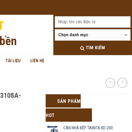
Đăng nhập
T
 bền
TÌM KIẾM
TÀI LIỆU
LIÊN HỆ
K3108A-
SẢN PHẨM
HOT
CÂN NHÀ BẾP TAINITA KD-200