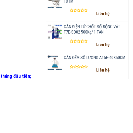
1X1M
Liên hệ
Được
xếp
CÂN ĐIỆN TỬ CHỐT SỐ ĐỘNG VẬT
hạng
0
T7E-SD02 500Kg/ 1 TẤN
5
sao
Liên hệ
Được
xếp
CÂN ĐẾM SỐ LƯỢNG A15E-40X50CM
hạng
0
5
Liên hệ
sao
Được
 tháng đầu tiên
;
xếp
hạng
0
5
sao