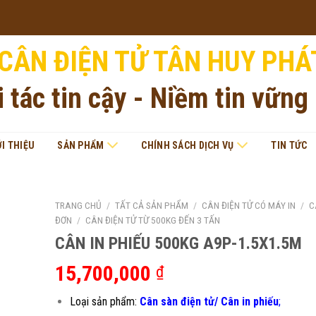
CÂN ĐIỆN TỬ TÂN HUY PHÁ
i tác tin cậy - Niềm tin vững
ỚI THIỆU
SẢN PHẨM
CHÍNH SÁCH DỊCH VỤ
TIN TỨC
TRANG CHỦ
/
TẤT CẢ SẢN PHẨM
/
CÂN ĐIỆN TỬ CÓ MÁY IN
/
C
ĐƠN
/
CÂN ĐIỆN TỬ TỪ 500KG ĐẾN 3 TẤN
CÂN IN PHIẾU 500KG A9P-1.5X1.5M
15,700,000
₫
Loại sản phẩm:
Cân sàn điện tử/ Cân in phiếu
;