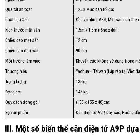
Quá tải an toàn
125% Mức cân tối đa;
Chất liệu Cân
Đầu vỏ nhựa ABS, Mặt sàn cân thép t
Kích thước mặt sàn
1.5m x 1.5m (rộng x dài);
Chiều cao mặt sàn
12 cm;
Chiều cao đầu cân
90 cm;
Môi trường làm việc
Khuyến cáo không sử dụng trong môi
Thương hiệu
Yaohua – Taiwan (Lắp ráp tại Việt N
Trọng lượng
135kg;
Đóng gói
145 kg;
Quy cách đóng gói
(155 x 155 x 40)cm;
Bộ sản phẩm
Cân điện tử A9P
, Dây sạc,
Hướng dẫ
III. Một số biến thể cân điện tử A9P dựa