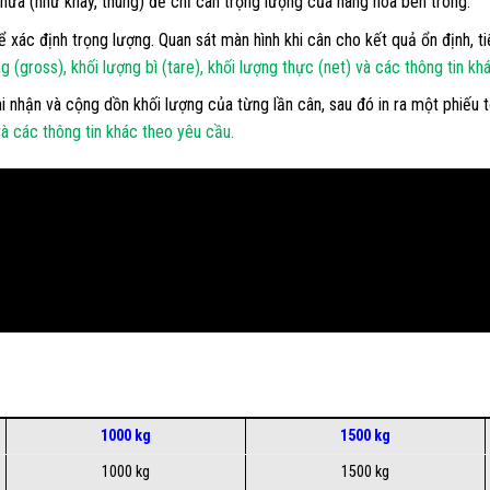
hứa (như khay, thùng) để chỉ cân trọng lượng của hàng hóa bên trong.
ác định trọng lượng. Quan sát màn hình khi cân cho kết quả ổn định, tiến
g (gross), khối lượng bì (tare), khối lượng thực (net) và các thông tin khá
i nhận và cộng dồn khối lượng của từng lần cân, sau đó in ra một phiếu
 và các thông tin khác theo yêu cầu.
1000 kg
1500 kg
1000 kg
1500 kg