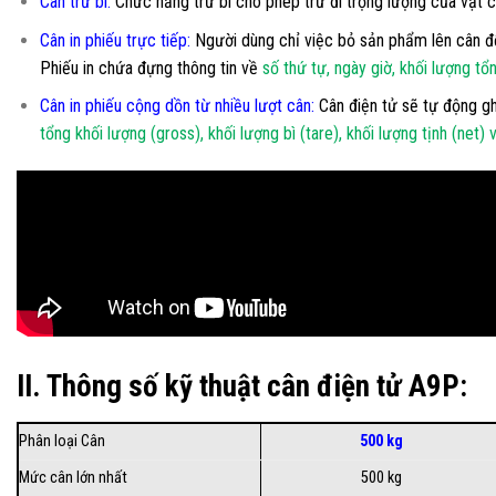
Cân trừ bì:
Chức năng trừ bì cho phép trừ đi trọng lượng của vật c
Cân in phiếu trực tiếp:
Người dùng chỉ việc bỏ sản phẩm lên cân để x
Phiếu in chứa đựng thông tin về
số thứ tự, ngày giờ, khối lượng tổn
Cân in phiếu cộng dồn từ nhiều lượt cân:
Cân điện tử sẽ tự động gh
tổng khối lượng (gross), khối lượng bì (tare), khối lượng tịnh (net)
II. Thông số kỹ thuật cân điện tử A9P:
Phân loại Cân
500 kg
Mức cân lớn nhất
500 kg