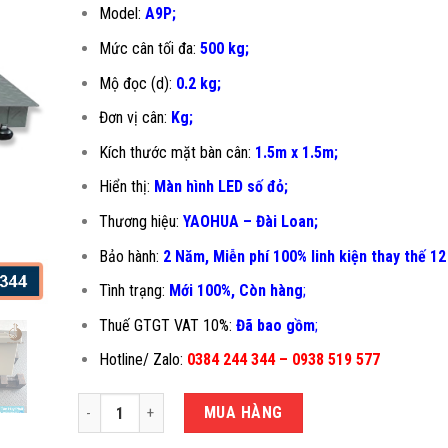
Model:
A9P;
Mức cân tối đa:
500 kg
;
Mộ đọc (d):
0.2 kg
;
Đơn vị cân:
Kg;
Kích thước mặt bàn cân:
1.5m x 1.5m
;
Hiển thị:
Màn hình LED số đỏ;
Thương hiệu:
YAOHUA – Đài Loan;
Bảo hành:
2 Năm, Miễn phí 100% linh kiện thay thế 12
Tình trạng:
Mới 100%, Còn hàng
;
Thuế GTGT VAT 10%:
Đã bao gồm
;
Hotline/ Zalo:
0384 244 344 – 0938 519 577
CÂN IN PHIẾU 500KG A9P-1.5X1.5M số lượng
MUA HÀNG