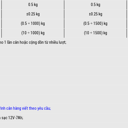
0.5 kg
0.5 kg
±0.25 kg
±0.25 kg
(0.5 ÷ 1000) kg
(0.5 ÷ 1500) kg
(10 ÷ 1000) kg
(10 ÷ 1500) kg
cho 1 lần cân hoặc cộng dồn từ nhiều lượt;
ình cân hàng viết theo yêu cầu
;
n sạc 12V-7Ah;