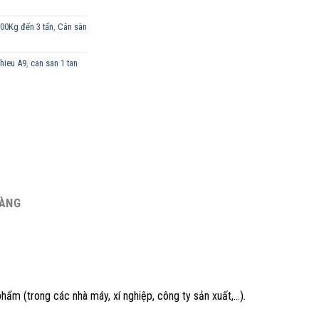
500Kg đến 3 tấn
,
Cân sàn
phieu A9
,
can san 1 tan
HÀNG
 phẩm (trong các nhà máy, xí nghiệp, công ty sản xuất,…).