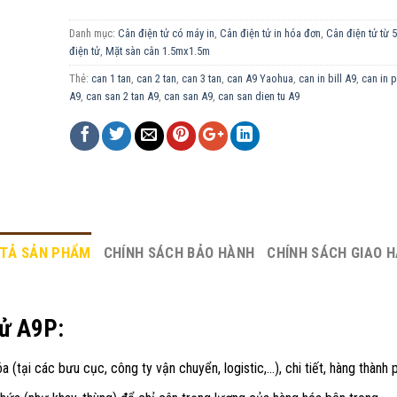
Danh mục:
Cân điện tử có máy in
,
Cân điện tử in hóa đơn
,
Cân điện tử từ 
điện tử
,
Mặt sàn cân 1.5mx1.5m
Thẻ:
can 1 tan
,
can 2 tan
,
can 3 tan
,
can A9 Yaohua
,
can in bill A9
,
can in 
A9
,
can san 2 tan A9
,
can san A9
,
can san dien tu A9
TẢ SẢN PHẨM
CHÍNH SÁCH BẢO HÀNH
CHÍNH SÁCH GIAO 
tử A9P:
a (tại các bưu cục, công ty vận chuyển, logistic,…), chi tiết, hàng thành