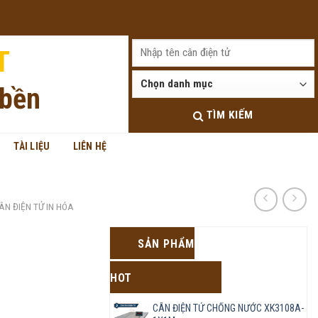
Đăng nhập
T
 bền
TÌM KIẾM
TÀI LIỆU
LIÊN HỆ
ÂN ĐIỆN TỬ IN HÓA
SẢN PHẨM
HOT
CÂN ĐIỆN TỬ CHỐNG NƯỚC XK3108A-