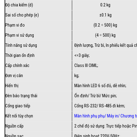
Độ chia kiểm (d)
0.2 kg
Sai số cho phép (e)
±0.1 kg
Phạm vi đo
(0.2 ÷ 500) kg
Phạm vi sử dụng
(4 ÷ 500) kg
Tính năng sử dụng
Định lượng, Trừ bì, In phiếu kết quả 
Thời gian ổn định
<=3 giây;
Cấp chính xác
Class III OIML;
Đơn vị cân
kg;
Hiển thị
Màn hình LED 6 số đỏ, dễ nhìn;
Đèn báo trạng thái
Ổn định/ Trừ bì/ Mức pin;
Cổng giao tiếp
Cổng RS-232/ RS-485 đi kèm;
Kết nối tùy chọn
Màn hình phụ phụ
/
Máy in
/
Chương tr
Nguồn cấp
2 chế độ sử dụng: Trực tiếp hoặc Pi
Nguồn sạc
Điện sinh hoạt 220V-50Hz;