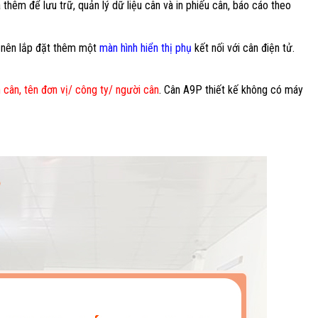
hêm để lưu trữ, quản lý dữ liệu cân và in phiếu cân, báo cáo theo
g nên lắp đặt thêm một
màn hình hiển thị phụ
kết nối với cân điện tử.
n cân, tên đơn vị/ công ty/ người cân
. Cân A9P thiết kế không có máy