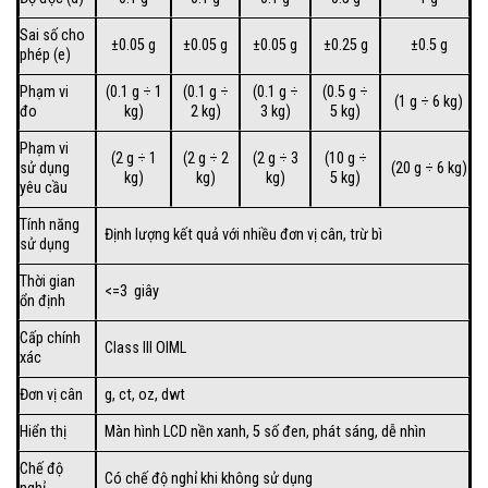
Sai số cho
±0.05 g
±0.05 g
±0.05 g
±0.25 g
±0.5 g
phép (e)
Phạm vi
(0.1 g ÷ 1
(0.1 g ÷
(0.1 g ÷
(0.5 g ÷
(1 g ÷ 6 kg)
đo
kg)
2 kg)
3 kg)
5 kg)
Phạm vi
(2 g ÷ 1
(2 g ÷ 2
(2 g ÷ 3
(10 g ÷
sử dụng
(20 g ÷ 6 kg)
kg)
kg)
kg)
5 kg)
yêu cầu
Tính năng
Định lượng kết quả với nhiều đơn vị cân, trừ bì
sử dụng
Thời gian
<=3 giây
ổn định
Cấp chính
Class III OIML
xác
Đơn vị cân
g, ct, oz, dwt
Hiển thị
Màn hình LCD nền xanh, 5 số đen, phát sáng, dễ nhìn
Chế độ
Có chế độ nghỉ khi không sử dụng