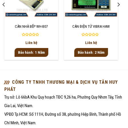
CÂN NHÀ BẾP WH-B07
CÂN ĐIỆN TỬ VIBRA HAW
Được
Được
Liên hệ
Liên hệ
xếp
xếp
hạng
hạng
Bảo hành: 1 Năm
Bảo hành: 2 Năm
0
0
5
5
sao
sao
CÔNG TY TNHH THƯƠNG MẠI & DỊCH VỤ TÂN HUY
PHÁT
Trụ sở: Lô 66bA Khu Quy hoạch TĐC 9,26 ha, Phường Quy Nhơn Tây, Tỉnh
Gia Lai, Việt Nam.
VPĐD Tp.HCM: Số 111H, Đường số 38, phường Hiệp Bình, Thành phố Hồ
Chí Minh, Việt Nam.