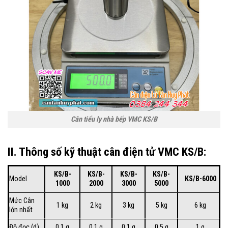
Cân tiểu ly nhà bếp VMC KS/B
II. Thông số kỹ thuật cân điện tử VMC KS/B:
KS/B-
KS/B-
KS/B-
KS/B-
Model
KS/B-6000
1000
2000
3000
5000
Mức Cân
1 kg
2 kg
3 kg
5 kg
6 kg
lớn nhất
Độ đọc (d)
0.1 g
0.1 g
0.1 g
0.5 g
1 g