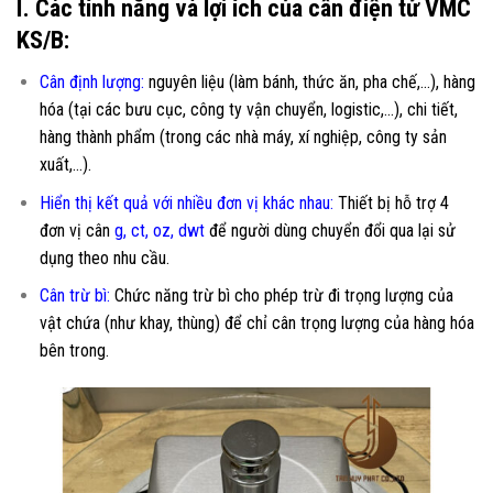
I. Các tính năng và lợi ích của cân điện tử VMC
KS/B:
Cân định lượng:
nguyên liệu (làm bánh, thức ăn, pha chế,…), hàng
hóa (tại các bưu cục, công ty vận chuyển, logistic,…), chi tiết,
hàng thành phẩm (trong các nhà máy, xí nghiệp, công ty sản
xuất,…).
Hiển thị kết quả với nhiều đơn vị khác nhau:
Thiết bị hỗ trợ 4
đơn vị cân
g, ct, oz, dwt
để người dùng chuyển đổi qua lại sử
dụng theo nhu cầu.
Cân trừ bì:
Chức năng trừ bì cho phép trừ đi trọng lượng của
vật chứa (như khay, thùng) để chỉ cân trọng lượng của hàng hóa
bên trong.