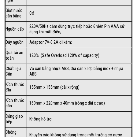
nghỉ
Giọt nước
Có
cân bằng
220V/50Hz cắm dùng trực tiếp hoặc 6 viên Pin AAA sử
Nguồn cấp
dụng khi mất điện;
Dây nguồn
Adaptor 7V-0.2A đi kèm;
Quá tải an
120% (Safe Overload 120% of capacity)
toàn
Chất liệu
Vỏ cân bằng nhựa ABS, đĩa cân 2 lớp bằng inox + nhựa
Cân
ABS
Kích thước
155mm x 155mm (dài x rộng)
đĩa
Kích thước
160mm x 220mm x 40mm (rộng x dài x cao)
cân
Cổng giao
Không hỗ trợ
tiếp
Chống
Khuyến cáo không sử dụng trong môi trường có nước