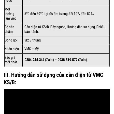
nước
Môi
trường
5⁰C đến 50⁰C tại độ ẩm tương đối 10% đến 80%;
làm việc
Bộ sản
Cân điện tử KS/B, Dây nguồn, Hướng dẫn sử dụng, Phiếu
phẩm
bảo hành;
Đóng gói
3kg / thùng
Nhãn hiệu
VMC – Mỹ
Báo giá
0384.244.344
(Zalo) –
0938.519.577
(Zalo)
mới nhất
III. Hướng dẫn sử dụng của cân điện tử VMC
KS/B: