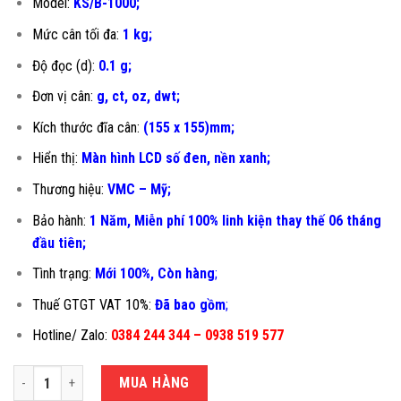
Model:
KS/B-1000;
Mức cân tối đa:
1 kg;
Độ đọc (d):
0.1 g;
Đơn vị cân:
g, ct, oz, dwt;
Kích thước đĩa cân:
(155 x 155)mm;
Hiển thị:
Màn hình LCD số đen, nền xanh;
Thương hiệu:
VMC – Mỹ;
Bảo hành:
1 Năm, Miễn phí 100% linh kiện thay thế 06 tháng
đầu tiên
;
Tình trạng:
Mới 100%, Còn hàng
;
Thuế GTGT VAT 10%:
Đã bao gồm
;
Hotline/ Zalo:
0384 244 344 – 0938 519 577
CÂN NHÀ BẾP 1KG VMC KS/B số lượng
MUA HÀNG