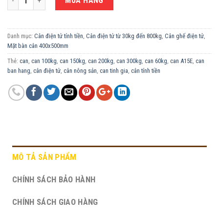
MUA HÀNG
Danh mục:
Cân điện tử tính tiền
,
Cân điện tử từ 30kg đến 800kg
,
Cân ghế điện tử
,
Mặt bàn cân 400x500mm
Thẻ:
can
,
can 100kg
,
can 150kg
,
can 200kg
,
can 300kg
,
can 60kg
,
can A15E
,
can
ban hang
,
cân điện tử
,
cân nông sản
,
can tinh gia
,
cân tính tiền
MÔ TẢ SẢN PHẨM
CHÍNH SÁCH BẢO HÀNH
CHÍNH SÁCH GIAO HÀNG