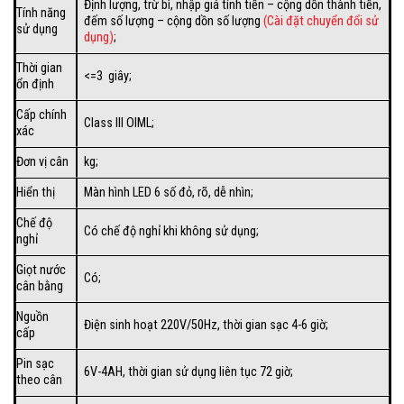
Định lượng, trừ bì, nhập giá tính tiền – cộng dồn thành tiền,
Tính năng
đếm số lượng – cộng dồn số lượng
(Cài đặt chuyển đổi sử
sử dụng
dụng)
;
Thời gian
<=3 giây;
ổn định
Cấp chính
Class III OIML;
xác
Đơn vị cân
kg;
Hiển thị
Màn hình LED 6 số đỏ, rõ, dễ nhìn;
Chế độ
Có chế độ nghỉ khi không sử dụng;
nghỉ
Giọt nước
Có;
cân bằng
Nguồn
Điện sinh hoạt 220V/50Hz, thời gian sạc 4-6 giờ;
cấp
Pin sạc
6V-4AH, thời gian sử dụng liên tục 72 giờ;
theo cân