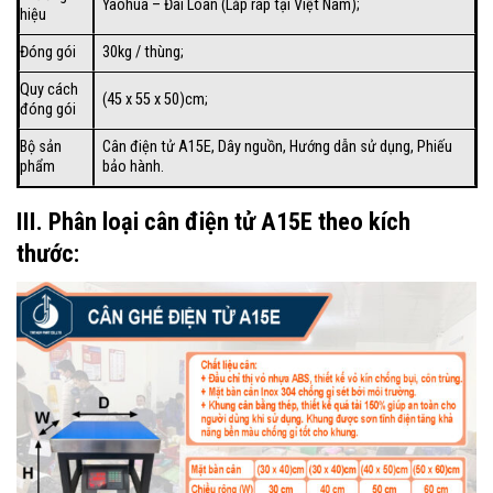
Yaohua – Đài Loan (Lắp ráp tại Việt Nam);
hiệu
Đóng gói
30kg / thùng;
Quy cách
(45 x 55 x 50)cm;
đóng gói
Bộ sản
Cân điện tử A15E
, Dây nguồn, Hướng dẫn sử dụng, Phiếu
phẩm
bảo hành.
III. Phân loại cân điện tử A15E theo kích
thước: