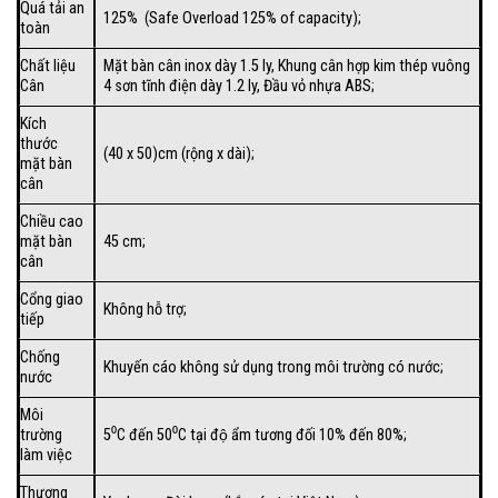
Quá tải an
125% (Safe Overload 125% of capacity);
toàn
Chất liệu
Mặt bàn cân inox dày 1.5 ly, Khung cân hợp kim thép vuông
Cân
4 sơn tĩnh điện dày 1.2 ly, Đầu vỏ nhựa ABS;
Kích
thước
(40 x 50)cm (rộng x dài);
mặt bàn
cân
Chiều cao
mặt bàn
45 cm;
cân
Cổng giao
Không hỗ trợ;
tiếp
Chống
Khuyến cáo không sử dụng trong môi trường có nước;
nước
Môi
trường
5⁰C đến 50⁰C tại độ ẩm tương đối 10% đến 80%;
làm việc
Thương