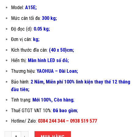
Model:
A15E;
Mức cân tối đa:
300 kg;
Độ đọc (d):
0.05 kg;
Đơn vị cân:
kg;
Kích thước đĩa cân:
(40 x 50)cm;
Hiển thị:
Màn hình LED số đỏ;
Thương hiệu:
YAOHUA – Đài Loan;
Bảo hành:
2 Năm, Miễn phí 100% linh kiện thay thế 12 tháng
đầu tiên
;
Tình trạng:
Mới 100%, Còn hàng
;
Thuế GTGT VAT 10%:
Đã bao gồm
;
Hotline/ Zalo:
0384 244 344 – 0938 519 577
CÂN TÍNH TIỀN 300KG A15E-40X50CM số lượng