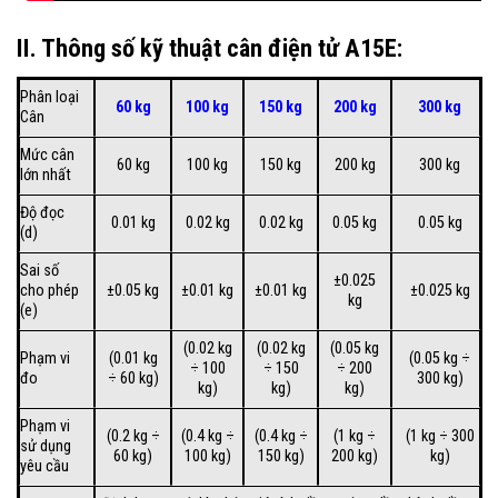
II. Thông số kỹ thuật cân điện tử A15E:
Phân loại
60 kg
100 kg
150 kg
200 kg
300 kg
Cân
Mức cân
60 kg
100 kg
150 kg
200 kg
300 kg
lớn nhất
Độ đọc
0.01 kg
0.02 kg
0.02 kg
0.05 kg
0.05 kg
(d)
Sai số
±0.025
cho phép
±0.05 kg
±0.01 kg
±0.01 kg
±0.025 kg
kg
(e)
(0.02 kg
(0.02 kg
(0.05 kg
Phạm vi
(0.01 kg
(0.05 kg ÷
÷ 100
÷ 150
÷ 200
đo
÷ 60 kg)
300 kg)
kg)
kg)
kg)
Phạm vi
(0.2 kg ÷
(0.4 kg ÷
(0.4 kg ÷
(1 kg ÷
(1 kg ÷ 300
sử dụng
60 kg)
100 kg)
150 kg)
200 kg)
kg)
yêu cầu