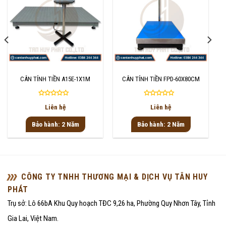
CÂN TÍNH TIỀN A15E-1X1M
CÂN TÍNH TIỀN FPD-60X80CM
Được
Được
Liên hệ
Liên hệ
xếp
xếp
hạng
hạng
Bảo hành: 2 Năm
Bảo hành: 2 Năm
0
0
5
5
sao
sao
CÔNG TY TNHH THƯƠNG MẠI & DỊCH VỤ TÂN HUY
PHÁT
Trụ sở: Lô 66bA Khu Quy hoạch TĐC 9,26 ha, Phường Quy Nhơn Tây, Tỉnh
Gia Lai, Việt Nam.