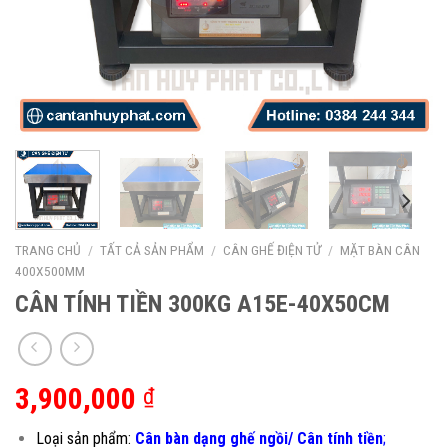
TRANG CHỦ
/
TẤT CẢ SẢN PHẨM
/
CÂN GHẾ ĐIỆN TỬ
/
MẶT BÀN CÂN
400X500MM
CÂN TÍNH TIỀN 300KG A15E-40X50CM
3,900,000
₫
Loại sản phẩm:
Cân bàn dạng ghế ngồi/ Cân tính tiền
;