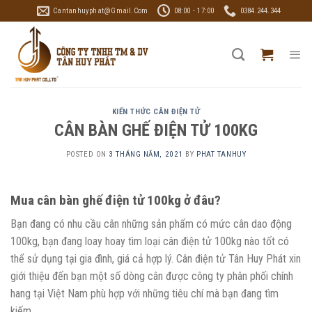
Skip
Cantanhuyphat@gmail.com
08:00 - 17:00
0384.244.344
to
content
KIẾN THỨC CÂN ĐIỆN TỬ
CÂN BÀN GHẾ ĐIỆN TỬ 100KG
POSTED ON
3 THÁNG NĂM, 2021
BY
PHAT TANHUY
Mua cân bàn ghế điện tử 100kg ở đâu?
Bạn đang có nhu cầu cân những sản phẩm có mức cân dao động
100kg, bạn đang loay hoay tìm loại cân điện tử 100kg nào tốt có
thể sử dụng tại gia đình, giá cả hợp lý. Cân điện tử Tân Huy Phát xin
giới thiệu đến bạn một số dòng cân được công ty phân phối chính
hang tại Việt Nam phù hợp với những tiêu chí mà bạn đang tìm
kiếm.