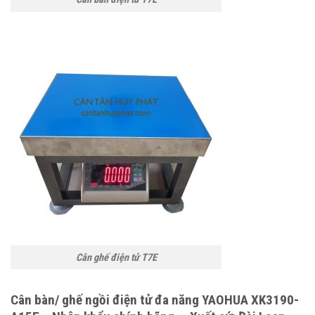
Cân ghế điện tử T7E
Cân bàn/ ghế ngồi điện tử đa năng YAOHUA XK3190-