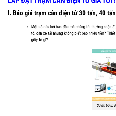
LẮP ĐẶT TRẠM CÂN ĐIỆN TỬ GIÁ TỐT!
I. Báo giá trạm cân điện tử 30 tấn, 40 tấn
Một số câu hỏi ban đầu mà chúng tôi thường nhận đư
tô, cân xe tải nhưng không biết bao nhiêu tiền? Thiế
giấy tờ gì?
Sơ đồ bố trí 