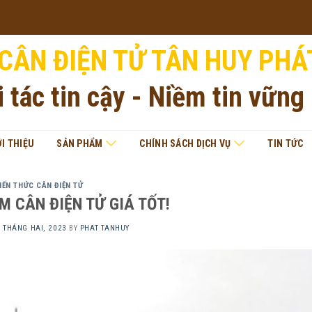
CÂN ĐIỆN TỬ TÂN HUY PHÁ
i tác tin cậy - Niềm tin vững
ỚI THIỆU
SẢN PHẨM
CHÍNH SÁCH DỊCH VỤ
TIN TỨC
IẾN THỨC CÂN ĐIỆN TỬ
M CÂN ĐIỆN TỬ GIÁ TỐT!
 THÁNG HAI, 2023
BY
PHAT TANHUY