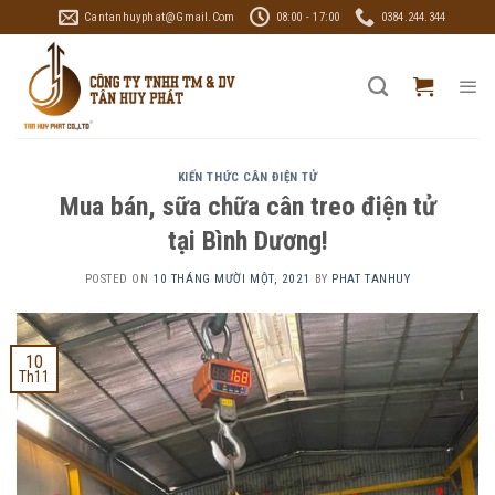
Skip
Cantanhuyphat@gmail.com
08:00 - 17:00
0384.244.344
to
content
KIẾN THỨC CÂN ĐIỆN TỬ
Mua bán, sữa chữa cân treo điện tử
tại Bình Dương!
POSTED ON
10 THÁNG MƯỜI MỘT, 2021
BY
PHAT TANHUY
10
Th11