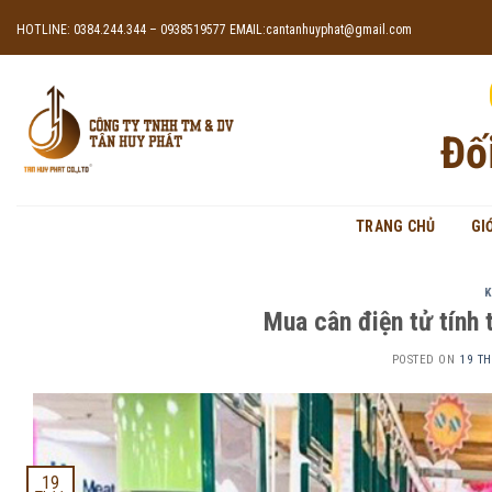
Skip
HOTLINE: 0384.244.344 – 0938519577
EMAIL:cantanhuyphat@gmail.com
to
content
Đố
TRANG CHỦ
GI
K
Mua cân điện tử tính t
POSTED ON
19 T
19