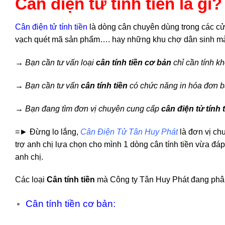
Cân điện tử tính tiền là gì?
Cân điện tử tính tiền
là dòng cân chuyên dùng trong các cửa
vạch quét mã sản phẩm…. hay những khu chợ dân sinh mà 
→ Bạn cần tư vấn loại
cân tính tiền cơ bản
chỉ cần tính k
→ Bạn cần tư vấn
cân tính tiền
có chức năng in hóa đơn b
→ Bạn đang tìm đơn vị chuyên cung cấp
cân
điện tử tính 
=► Đừng lo lắng
,
Cân Điện Tử Tân Huy Phát
là đơn vị c
trợ anh chị lựa chọn cho mình 1 dòng cân tính tiền vừa đá
anh chị.
Các loại
Cân tính tiền
mà
Công ty Tân Huy Phát
đang phân
Cân tính tiền cơ bản: