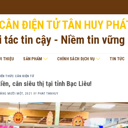
CÂN ĐIỆN TỬ TÂN HUY PHÁ
i tác tin cậy - Niềm tin vững
ỚI THIỆU
SẢN PHẨM
CHÍNH SÁCH DỊCH VỤ
TIN TỨC
IẾN THỨC CÂN ĐIỆN TỬ
iền, cân siêu thị tại tỉnh Bạc Liêu!
HÁNG MƯỜI MỘT, 2021
BY
PHAT TANHUY