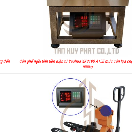
kg đến
Cân ghế ngồi tính tiền điện tử Yaohua XK3190 A15E mức cân lựa ch
500kg