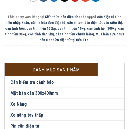
This entry was Đăng tại
Kiến thức cân điện tử
and tagged
cân điện tử tính
tiền nhập khẩu
,
cân in hóa đơn điện tử
,
cân in tem dán điện tử
,
cân siêu thị
,
cân tính tiền
,
cân tính tiền 100kg
,
cân tính tiền 10kg
,
cân tính tiền 300kg
,
cân
tính tiền 30kg
,
cân tính tiền 5kg
,
cân tính tiền chính hãng
,
Mua bán sữa chữa
cân tính tiền điện tử tại Bến Tre
.
DANH MỤC SẢN PHẨM
Cân kiểm tra cảnh báo
Mặt bàn cân 300x400mm
Xe Nâng
Xe nâng tay thấp
Pin cân điện tử