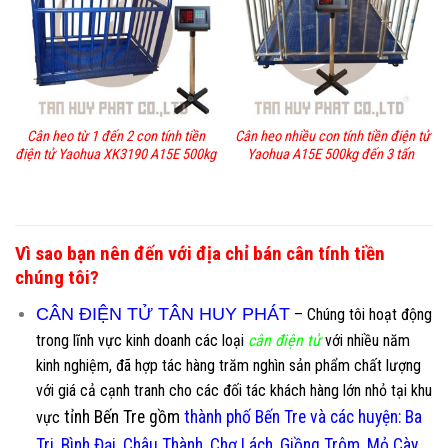
Cân heo từ 1 đến 2 con tính tiền
Cân heo nhiều con tính tiền điện tử
điện tử Yaohua XK3190 A15E 500kg
Yaohua A15E 500kg đến 3 tấn
Vì sao bạn nên đến với địa chỉ bán cân tính tiền
chúng tôi?
CÂN ĐIỆN TỬ TÂN HUY PHÁT
–
Chúng tôi hoạt động
trong lĩnh vực kinh doanh các loại
cân điện tử
với nhiều năm
kinh nghiệm, đã hợp tác hàng trăm nghìn sản phẩm chất lượng
với giá cả cạnh tranh cho các đối tác khách hàng lớn nhỏ tại khu
tỉnh Bến Tre gồm
thành phố Bến Tre và các huyện: Ba
vực
Tri, Bình Đại, Châu Thành, Chợ Lách, Giồng Trôm, Mỏ Cày