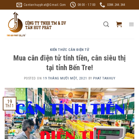
Skip
Cantanhuyphat@gmail.com
08:00 - 17:00
0384.244.344
to
content
KIẾN THỨC CÂN ĐIỆN TỬ
Mua cân điện tử tính tiền, cân siêu thị
tại tỉnh Bến Tre!
POSTED ON
19 THÁNG MƯỜI MỘT, 2021
BY
PHAT TANHUY
19
Th11