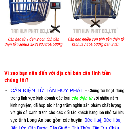
Cân heo từ 1 đến 2 con tính tiền
Cân heo nhiều con tính tiền điện tử
điện tử Yaohua XK3190 A15E 500kg
Yaohua A15E 500kg đến 3 tấn
Vì sao bạn nên đến với địa chỉ bán cân tính tiền
chúng tôi?
CÂN ĐIỆN TỬ TÂN HUY PHÁT
–
Chúng tôi hoạt động
trong lĩnh vực kinh doanh các loại
cân điện tử
với nhiều năm
kinh nghiệm, đã hợp tác hàng trăm nghìn sản phẩm chất lượng
với giá cả cạnh tranh cho các đối tác khách hàng lớn nhỏ tại khu
tỉnh Long An bao gồm các huyện:
Đức Huệ, Đức Hòa,
vực
Bến Lức, Cần Đước, Cần Giuộc, Thủ Thừa, Tân Trụ, Châu