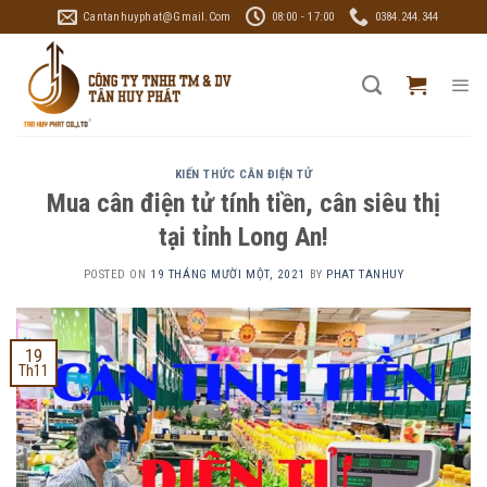
Skip
Cantanhuyphat@gmail.com
08:00 - 17:00
0384.244.344
to
content
KIẾN THỨC CÂN ĐIỆN TỬ
Mua cân điện tử tính tiền, cân siêu thị
tại tỉnh Long An!
POSTED ON
19 THÁNG MƯỜI MỘT, 2021
BY
PHAT TANHUY
19
Th11