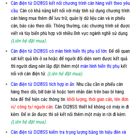
Cân điện tử DI28SS kết nối chương trình cân hàng viết theo yêu
cầu
:
Cân có khả năng kết nối với máy tính sử dụng chương trình
cân hàng mua thêm để lưu trữ, quản lý dữ liệu cân và in phiếu
cân, báo cáo theo dõi. Thông thường, các chương trình sẽ được
viết và tùy biến phù hợp với nhiều lĩnh vực ngành nghề sử dụng.
(Liên hệ đặt mua).
Cân điện tử DI28SS có màn hình hiển thị phụ số lớn
:
Để dễ quan
sát kết quả khi ở xa hoặc để người đối diện xem được kết quả
thì người dùng nên lắp đặt thêm một
màn hình hiển thị phụ
kết
nối với cân điện tử.
(Liên hệ đặt mua).
Cân điện tử DI28SS tích hợp in ấn:
Nhu cầu cần in phiếu cân
hàng theo dõi, bill bán lẻ hoặc tem nhãn dán trên bao bì hàng
hóa để thể hiện các thông tin:
khối lượng, thời gian cân, tên đơn
vị/ công ty/ người cân
. Cân DI28SS thiết kế không có máy in đi
kèm. Để in ấn được thì sẽ kết nối thêm một máy in rời đi kèm.
(Liên hệ đặt mua).
Cân điện tử DI28SS kiểm tra trọng lượng bằng tín hiệu đèn và