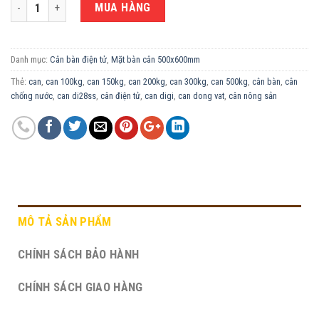
CÂN BÀN ĐIỆN TỬ 300KG DI28SS-50X60CM số lượng
MUA HÀNG
Danh mục:
Cân bàn điện tử
,
Mặt bàn cân 500x600mm
Thẻ:
can
,
can 100kg
,
can 150kg
,
can 200kg
,
can 300kg
,
can 500kg
,
cân bàn
,
cân
chống nước
,
can di28ss
,
cân điện tử
,
can digi
,
can dong vat
,
cân nông sản
MÔ TẢ SẢN PHẨM
CHÍNH SÁCH BẢO HÀNH
CHÍNH SÁCH GIAO HÀNG