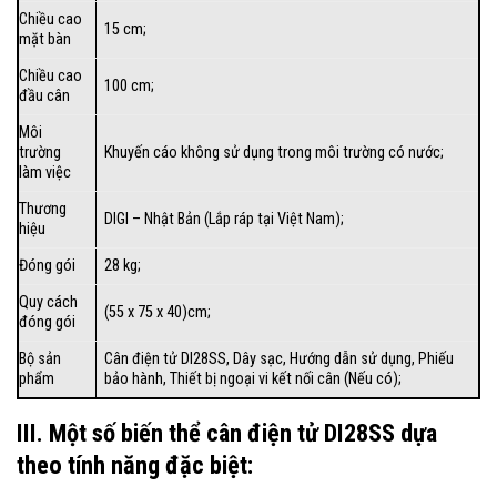
Chiều cao
15 cm;
mặt bàn
Chiều cao
100 cm;
đầu cân
Môi
trường
Khuyến cáo không sử dụng trong môi trường có nước;
làm việc
Thương
DIGI – Nhật Bản (Lắp ráp tại Việt Nam);
hiệu
Đóng gói
28 kg;
Quy cách
(55 x 75 x 40)cm;
đóng gói
Bộ sản
Cân điện tử DI28SS
, Dây sạc,
Hướng dẫn sử dụng
, Phiếu
phẩm
bảo hành, Thiết bị ngoại vi kết nối cân (Nếu có);
III. Một số biến thể cân điện tử DI28SS dựa
theo tính năng đặc biệt: