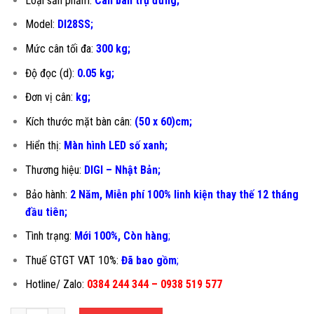
Loại sản phẩm:
Cân bàn trụ đứng;
Model:
DI28SS;
Mức cân tối đa:
300 kg;
Độ đọc (d):
0.05 kg;
Đơn vị cân:
kg;
Kích thước mặt bàn cân:
(50 x 60)cm;
Hiển thị:
Màn hình LED số xanh;
Thương hiệu:
DIGI – Nhật Bản;
Bảo hành:
2 Năm, Miễn phí 100% linh kiện thay thế 12 tháng
đầu tiên
;
Tình trạng:
Mới 100%, Còn hàng
;
Thuế GTGT VAT 10%:
Đã bao gồm
;
Hotline/ Zalo:
0384 244 344 – 0938 519 577