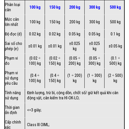
Phân loại
100 kg
150 kg
200 kg
300 kg
500 kg
cân
Mức cân
100 kg
150 kg
200 kg
300 kg
500 kg
lớn nhất
Độ đọc (d)
0.02 kg
0.02 kg
0.05 kg
0.05 kg
0.1 kg
Sai số cho
±0.025
±0.025
±0.01 kg
±0.01 kg
±0.05 kg
phép (e)
kg
kg
Phạm vi
(0.02 ÷
(0.02 ÷
(0.05 ÷
(0.05 ÷
(0.1 ÷
đo
100) kg
150) kg
200) kg
300) kg
500) kg
Phạm vi
(0.4 ÷
(0.4 ÷
(1 ÷ 200)
(1 ÷ 300)
(2 ÷ 500)
sử dụng
100) kg
150) kg
kg
kg
kg
yêu cầu
Tính năng
Định lượng, trừ bì, cộng dồn, chốt số/ giữ kết quả khi cân
sử dụng
động vật, cân kiểm tra HI-OK-LO;
Thời gian
<=3 giây;
ổn định
Cấp chính
Class III OIML;
xác