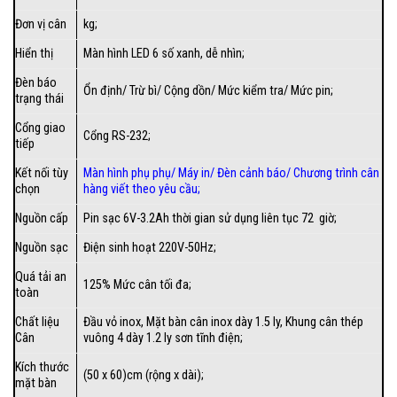
Đơn vị cân
kg;
Hiển thị
Màn hình LED 6 số xanh, dễ nhìn;
Đèn báo
Ổn định/ Trừ bì/ Cộng dồn/ Mức kiểm tra/ Mức pin;
trạng thái
Cổng giao
Cổng RS-232;
tiếp
Kết nối tùy
Màn hình phụ phụ/
Máy in
/
Đèn cảnh báo
/
Chương trình cân
chọn
hàng viết theo yêu cầu
;
Nguồn cấp
Pin sạc 6V-3.2Ah thời gian sử dụng liên tục 72 giờ;
Nguồn sạc
Điện sinh hoạt 220V-50Hz;
Quá tải an
125% Mức cân tối đa;
toàn
Chất liệu
Đầu vỏ inox, Mặt bàn cân inox dày 1.5 ly, Khung cân thép
Cân
vuông 4 dày 1.2 ly sơn tĩnh điện;
Kích thước
(50 x 60)cm (rộng x dài);
mặt bàn