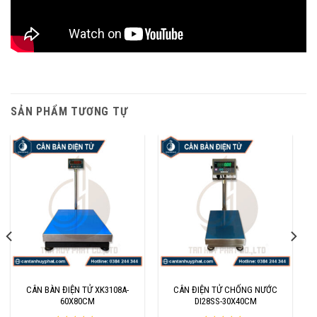
SẢN PHẨM TƯƠNG TỰ
CÂN BÀN ĐIỆN TỬ XK3108A-
CÂN ĐIỆN TỬ CHỐNG NƯỚC
60X80CM
DI28SS-30X40CM