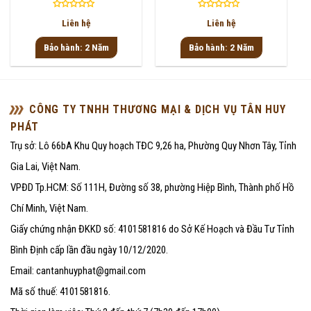
Được
Được
Liên hệ
Liên hệ
xếp
xếp
hạng
hạng
Bảo hành: 2 Năm
Bảo hành: 2 Năm
0
0
5
5
sao
sao
CÔNG TY TNHH THƯƠNG MẠI & DỊCH VỤ TÂN HUY
PHÁT
Trụ sở: Lô 66bA Khu Quy hoạch TĐC 9,26 ha, Phường Quy Nhơn Tây, Tỉnh
Gia Lai, Việt Nam.
VPĐD Tp.HCM: Số 111H, Đường số 38, phường Hiệp Bình, Thành phố Hồ
Chí Minh, Việt Nam.
Giấy chứng nhận ĐKKD số: 4101581816 do Sở Kế Hoạch và Đầu Tư Tỉnh
Bình Định cấp lần đầu ngày 10/12/2020.
Email: cantanhuyphat@gmail.com
Mã số thuế: 4101581816.