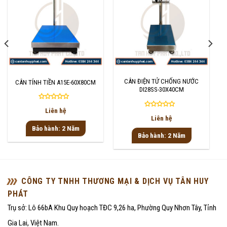
CÂN ĐIỆN TỬ CHỐNG NƯỚC
CÂN TÍNH TIỀN A15E-60X80CM
DI28SS-30X40CM
Được
Liên hệ
Được
xếp
Liên hệ
xếp
hạng
Bảo hành: 2 Năm
hạng
0
Bảo hành: 2 Năm
0
5
5
sao
sao
CÔNG TY TNHH THƯƠNG MẠI & DỊCH VỤ TÂN HUY
PHÁT
Trụ sở: Lô 66bA Khu Quy hoạch TĐC 9,26 ha, Phường Quy Nhơn Tây, Tỉnh
Gia Lai, Việt Nam.