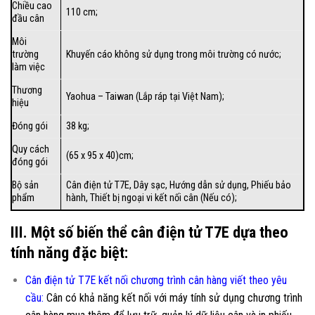
Chiều cao
110 cm;
đầu cân
Môi
trường
Khuyến cáo không sử dụng trong môi trường có nước;
làm việc
Thương
Yaohua – Taiwan (Lắp ráp tại Việt Nam);
hiệu
Đóng gói
38 kg;
Quy cách
(65 x 95 x 40)cm;
đóng gói
Bộ sản
Cân điện tử T7E
, Dây sạc,
Hướng dẫn sử dụng
, Phiếu bảo
phẩm
hành, Thiết bị ngoại vi kết nối cân (Nếu có);
III. Một số biến thể cân điện tử T7E dựa theo
tính năng đặc biệt:
Cân điện tử T7E kết nối chương trình cân hàng viết theo yêu
cầu
:
Cân có khả năng kết nối với máy tính sử dụng chương trình