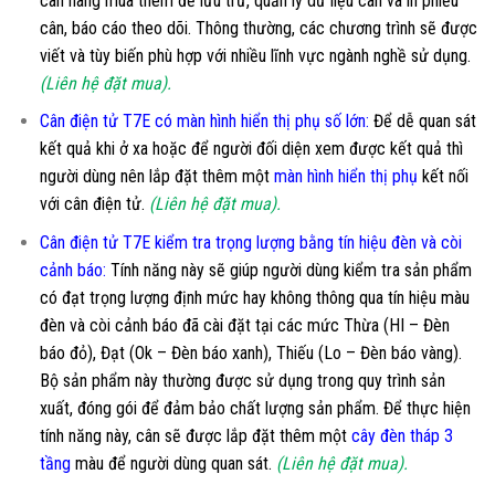
cân hàng mua thêm để lưu trữ, quản lý dữ liệu cân và in phiếu
cân, báo cáo theo dõi. Thông thường, các chương trình sẽ được
viết và tùy biến phù hợp với nhiều lĩnh vực ngành nghề sử dụng.
(Liên hệ đặt mua).
Cân điện tử T7E có màn hình hiển thị phụ số lớn
:
Để dễ quan sát
kết quả khi ở xa hoặc để người đối diện xem được kết quả thì
người dùng nên lắp đặt thêm một
màn hình hiển thị phụ
kết nối
với cân điện tử.
(Liên hệ đặt mua).
Cân điện tử T7E kiểm tra trọng lượng bằng tín hiệu đèn và còi
cảnh báo:
Tính năng này sẽ giúp người dùng kiểm tra sản phẩm
có đạt trọng lượng định mức hay không thông qua tín hiệu màu
đèn và còi cảnh báo đã cài đặt tại các mức Thừa (HI – Đèn
báo đỏ), Đạt (Ok – Đèn báo xanh), Thiếu (Lo – Đèn báo vàng).
Bộ sản phẩm này thường được sử dụng trong quy trình sản
xuất, đóng gói để đảm bảo chất lượng sản phẩm. Để thực hiện
tính năng này, cân sẽ được lắp đặt thêm một
cây đèn tháp 3
tầng
màu để người dùng quan sát.
(Liên hệ đặt mua).