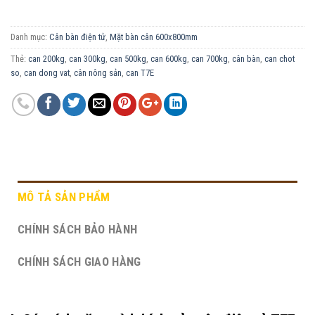
Danh mục:
Cân bàn điện tử
,
Mặt bàn cân 600x800mm
Thẻ:
can 200kg
,
can 300kg
,
can 500kg
,
can 600kg
,
can 700kg
,
cân bàn
,
can chot
so
,
can dong vat
,
cân nông sản
,
can T7E
MÔ TẢ SẢN PHẨM
CHÍNH SÁCH BẢO HÀNH
CHÍNH SÁCH GIAO HÀNG