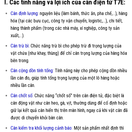
I. Các tính năng và lợi ích của cân điện tử T7E:
Cân định lượng:
nguyên liệu (làm bánh, thức ăn, pha chế,…), hàng
hóa (tại các bưu cục, công ty vận chuyển, logistic,…), chi tiết,
hàng thành phẩm (trong các nhà máy, xí nghiệp, công ty sản
xuất,…).
Cân trừ bì:
Chức năng trừ bì cho phép trừ đi trọng lượng của
vật chứa (như khay, thùng) để chỉ cân trọng lượng của hàng hóa
bên trong.
Cân cộng dồn tính tổng
:
Tính năng này cho phép cộng dồn nhiều
lần cân đo, giúp tính tổng trọng lượng của một lô hàng hoặc
nhiều lần cân.
Cân chốt số
:
Chức năng “chốt số” trên cân điện tử, đặc biệt là
cân động vật như cân heo, gà, vịt, thường dùng để cố định hoặc
giữ lại kết quả cân hiển thị trên màn hình, ngay cả khi vật cân đã
được di chuyển khỏi bàn cân.
Cân kiểm tra khối lượng cảnh báo
:
Một sản phẩm nhất định thì