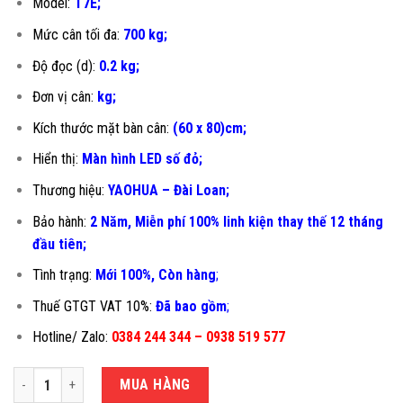
Model:
T7E;
Mức cân tối đa:
700 kg;
Độ đọc (d):
0.2 kg;
Đơn vị cân:
kg;
Kích thước mặt bàn cân:
(60 x 80)cm;
Hiển thị:
Màn hình LED số đỏ;
Thương hiệu:
YAOHUA – Đài Loan;
Bảo hành:
2 Năm, Miễn phí 100% linh kiện thay thế 12 tháng
đầu tiên
;
Tình trạng:
Mới 100%, Còn hàng
;
Thuế GTGT VAT 10%:
Đã bao gồm
;
Hotline/ Zalo:
0384 244 344 – 0938 519 577
CÂN BÀN ĐIỆN TỬ 700KG T7E-60X80CM số lượng
MUA HÀNG