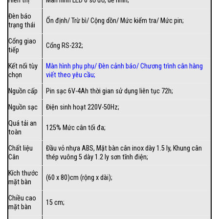
Hiển thị
Màn hình LED 6 số đỏ, dễ nhìn;
Đèn báo
Ổn định/ Trừ bì/ Cộng dồn/ Mức kiểm tra/ Mức pin;
trạng thái
Cổng giao
Cổng RS-232;
tiếp
Kết nối tùy
Màn hình phụ phụ
/
Đèn cảnh báo
/
Chương trình cân hàng
chọn
viết theo yêu cầu
;
Nguồn cấp
Pin sạc 6V-4Ah thời gian sử dụng liên tục 72h;
Nguồn sạc
Điện sinh hoạt 220V-50Hz;
Quá tải an
125% Mức cân tối đa;
toàn
Chất liệu
Đầu vỏ nhựa ABS, Mặt bàn cân inox dày 1.5 ly, Khung cân
Cân
thép vuông 5 dày 1.2 ly sơn tĩnh điện;
Kích thước
(60 x 80)cm (rộng x dài);
mặt bàn
Chiều cao
15 cm;
mặt bàn