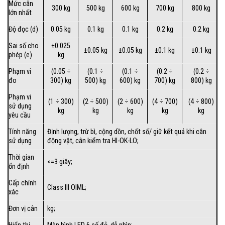
Mức cân
300 kg
500 kg
600 kg
700 kg
800 kg
lớn nhất
Độ đọc (d)
0.05 kg
0.1 kg
0.1 kg
0.2 kg
0.2 kg
Sai số cho
±0.025
±0.05 kg
±0.05 kg
±0.1 kg
±0.1 kg
phép (e)
kg
Phạm vi
(0.05 ÷
(0.1 ÷
(0.1 ÷
(0.2 ÷
(0.2 ÷
đo
300) kg
500) kg
600) kg
700) kg
800) kg
Phạm vi
(1 ÷ 300)
(2 ÷ 500)
(2 ÷ 600)
(4 ÷ 700)
(4 ÷ 800)
sử dụng
kg
kg
kg
kg
kg
yêu cầu
Tính năng
Định lượng, trừ bì, cộng dồn, chốt số/ giữ kết quả khi cân
sử dụng
động vật, cân kiểm tra HI-OK-LO;
Thời gian
<=3 giây;
ổn định
Cấp chính
Class III OIML;
xác
Đơn vị cân
kg;