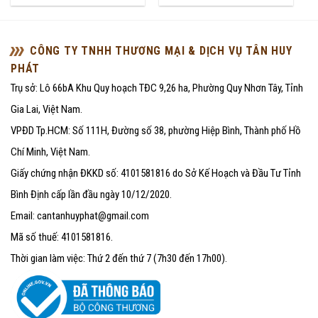
5
5
sao
sao
CÔNG TY TNHH THƯƠNG MẠI & DỊCH VỤ TÂN HUY
PHÁT
Trụ sở: Lô 66bA Khu Quy hoạch TĐC 9,26 ha, Phường Quy Nhơn Tây, Tỉnh
Gia Lai, Việt Nam.
VPĐD Tp.HCM: Số 111H, Đường số 38, phường Hiệp Bình, Thành phố Hồ
Chí Minh, Việt Nam.
Giấy chứng nhận ĐKKD số: 4101581816 do Sở Kế Hoạch và Đầu Tư Tỉnh
Bình Định cấp lần đầu ngày 10/12/2020.
Email: cantanhuyphat@gmail.com
Mã số thuế: 4101581816.
Thời gian làm việc: Thứ 2 đến thứ 7 (7h30 đến 17h00).