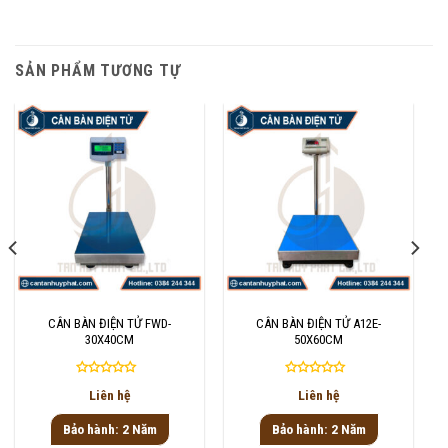
SẢN PHẨM TƯƠNG TỰ
CÂN BÀN ĐIỆN TỬ FWD-
CÂN BÀN ĐIỆN TỬ A12E-
30X40CM
50X60CM
Được
Được
Liên hệ
Liên hệ
xếp
xếp
hạng
hạng
Bảo hành: 2 Năm
Bảo hành: 2 Năm
0
0