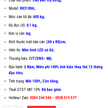
Loại sản phẩm:
Cân bàn trụ đứng;
Model:
XK3108A;
Mức cân tối đa:
600 kg;
Độ đọc (d):
0.1 kg;
Đơn vị cân:
kg;
Kích thước mặt bàn cân:
(60 x 80)cm;
Hiển thị:
Màn hình LED số đỏ;
Thương hiệu:
CITZENS– Mỹ;
Bảo hành:
2 Năm, Miễn phí 100% linh kiện thay thế 12 tháng
đầu tiên
;
Tình trạng:
Mới 100%, Còn hàng
;
Thuế GTGT VAT 10%:
Đã bao gồm
;
Hotline/ Zalo:
0384 244 344 – 0938 519 577