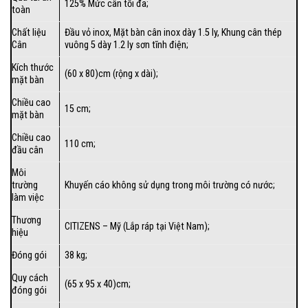
125% Mức cân tối đa;
toàn
Chất liệu
Đầu vỏ inox, Mặt bàn cân inox dày 1.5 ly, Khung cân thép
Cân
vuông 5 dày 1.2 ly sơn tĩnh điện;
Kích thước
(60 x 80)cm (rộng x dài);
mặt bàn
Chiều cao
15 cm;
mặt bàn
Chiều cao
110 cm;
đầu cân
Môi
trường
Khuyến cáo không sử dụng trong môi trường có nước;
làm việc
Thương
CITIZENS – Mỹ (Lắp ráp tại Việt Nam);
hiệu
Đóng gói
38 kg;
Quy cách
(65 x 95 x 40)cm;
đóng gói