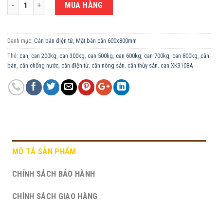
CÂN BÀN ĐIỆN TỬ 600KG XK3108A-60X80CM số lượng
MUA HÀNG
Danh mục:
Cân bàn điện tử
,
Mặt bàn cân 600x800mm
Thẻ:
can
,
can 200kg
,
can 300kg
,
can 500kg
,
can 600kg
,
can 700kg
,
can 800kg
,
cân
bàn
,
cân chống nước
,
cân điện tử
,
cân nông sản
,
cân thủy sản
,
can XK3108A
MÔ TẢ SẢN PHẨM
CHÍNH SÁCH BẢO HÀNH
CHÍNH SÁCH GIAO HÀNG