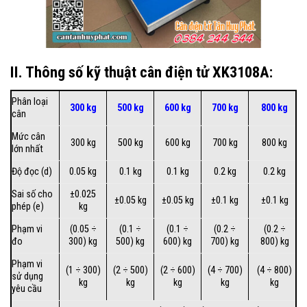
II. Thông số kỹ thuật cân điện tử XK3108A:
Phân loại
300 kg
500 kg
600 kg
700 kg
800 kg
cân
Mức cân
300 kg
500 kg
600 kg
700 kg
800 kg
lớn nhất
Độ đọc (d)
0.05 kg
0.1 kg
0.1 kg
0.2 kg
0.2 kg
Sai số cho
±0.025
±0.05 kg
±0.05 kg
±0.1 kg
±0.1 kg
phép (e)
kg
Phạm vi
(0.05 ÷
(0.1 ÷
(0.1 ÷
(0.2 ÷
(0.2 ÷
đo
300) kg
500) kg
600) kg
700) kg
800) kg
Phạm vi
(1 ÷ 300)
(2 ÷ 500)
(2 ÷ 600)
(4 ÷ 700)
(4 ÷ 800)
sử dụng
kg
kg
kg
kg
kg
yêu cầu