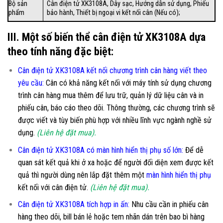
Bộ sản
Cân điện tử XK3108A, Dây sạc, Hướng dẫn sử dụng, Phiếu
phẩm
bảo hành, Thiết bị ngoại vi kết nối cân (Nếu có);
III. Một số biến thể cân điện tử XK3108A dựa
theo tính năng đặc biệt:
Cân điện tử XK3108A kết nối chương trình cân hàng viết theo
yêu cầu
:
Cân có khả năng kết nối với máy tính sử dụng chương
trình cân hàng mua thêm để lưu trữ, quản lý dữ liệu cân và in
phiếu cân, báo cáo theo dõi. Thông thường, các chương trình sẽ
được viết và tùy biến phù hợp với nhiều lĩnh vực ngành nghề sử
dụng.
(Liên hệ đặt mua).
Cân điện tử XK3108A có màn hình hiển thị phụ số lớn
:
Để dễ
quan sát kết quả khi ở xa hoặc để người đối diện xem được kết
quả thì người dùng nên lắp đặt thêm một
màn hình hiển thị phụ
kết nối với cân điện tử.
(Liên hệ đặt mua).
Cân điện tử XK3108A tích hợp in ấn:
Nhu cầu cần in phiếu cân
hàng theo dõi, bill bán lẻ hoặc tem nhãn dán trên bao bì hàng