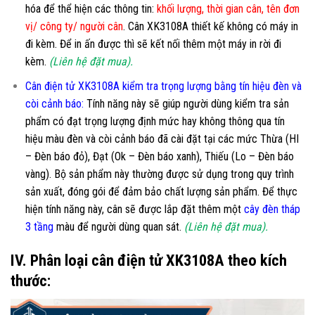
hóa để thể hiện các thông tin:
khối lượng, thời gian cân, tên đơn
vị/ công ty/ người cân
. Cân XK3108A thiết kế không có máy in
đi kèm. Để in ấn được thì sẽ kết nối thêm một máy in rời đi
kèm.
(Liên hệ đặt mua).
Cân điện tử XK3108A kiểm tra trọng lượng bằng tín hiệu đèn và
còi cảnh báo:
Tính năng này sẽ giúp người dùng kiểm tra sản
phẩm có đạt trọng lượng định mức hay không thông qua tín
hiệu màu đèn và còi cảnh báo đã cài đặt tại các mức Thừa (HI
– Đèn báo đỏ), Đạt (Ok – Đèn báo xanh), Thiếu (Lo – Đèn báo
vàng). Bộ sản phẩm này thường được sử dụng trong quy trình
sản xuất, đóng gói để đảm bảo chất lượng sản phẩm. Để thực
hiện tính năng này, cân sẽ được lắp đặt thêm một
cây đèn tháp
3 tầng
màu để người dùng quan sát.
(Liên hệ đặt mua).
IV. Phân loại cân điện tử XK3108A theo kích
thước: