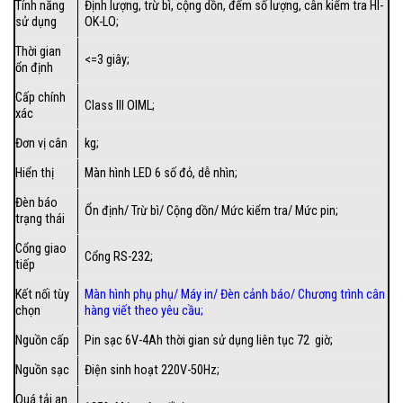
Tính năng
Định lượng, trừ bì, cộng dồn, đếm số lượng, cân kiểm tra HI-
sử dụng
OK-LO;
Thời gian
<=3 giây;
ổn định
Cấp chính
Class III OIML;
xác
Đơn vị cân
kg;
Hiển thị
Màn hình LED 6 số đỏ, dễ nhìn;
Đèn báo
Ổn định/ Trừ bì/ Cộng dồn/ Mức kiểm tra/ Mức pin;
trạng thái
Cổng giao
Cổng RS-232;
tiếp
Kết nối tùy
Màn hình phụ phụ/
Máy in
/
Đèn cảnh báo
/
Chương trình cân
chọn
hàng viết theo yêu cầu
;
Nguồn cấp
Pin sạc 6V-4Ah thời gian sử dụng liên tục 72 giờ;
Nguồn sạc
Điện sinh hoạt 220V-50Hz;
Quá tải an