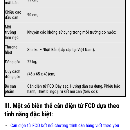
11 cm;
mặt bàn
Chiều cao
90 cm;
đầu cân
Môi
trường
Khuyến cáo không sử dụng trong môi trường có nước;
làm việc
Thương
Shinko – Nhật Bản (Lắp ráp tại Việt Nam);
hiệu
Đóng gói
22 kg;
Quy cách
(45 x 65 x 40)cm;
đóng gói
Bộ sản
Cân điện tử FCD
, Dây sạc, Hướng dẫn sử dụng, Phiếu bảo
phẩm
hành, Thiết bị ngoại vi kết nối cân (Nếu có);
III. Một số biến thể cân điện tử FCD dựa theo
tính năng đặc biệt:
Cân điện tử FCD kết nối chương trình cân hàng viết theo yêu