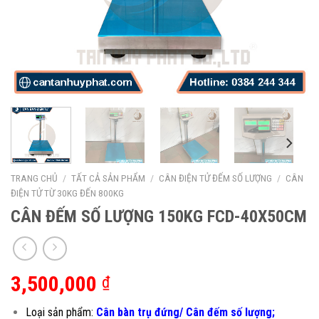
TRANG CHỦ
/
TẤT CẢ SẢN PHẨM
/
CÂN ĐIỆN TỬ ĐẾM SỐ LƯỢNG
/
CÂN
ĐIỆN TỬ TỪ 30KG ĐẾN 800KG
CÂN ĐẾM SỐ LƯỢNG 150KG FCD-40X50CM
3,500,000
₫
Loại sản phẩm:
Cân bàn trụ đứng/ Cân đếm số lượng;