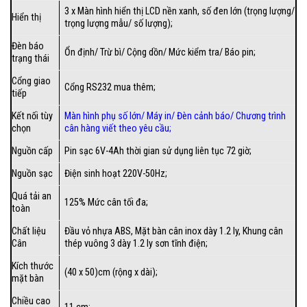
3 x Màn hình hiển thị LCD nền xanh, số đen lớn (trọng lượng/
Hiển thị
trọng lượng mẫu/ số lượng);
Đèn báo
Ổn định/ Trừ bì/ Cộng dồn/ Mức kiểm tra/ Báo pin;
trạng thái
Cổng giao
Cổng RS232 mua thêm;
tiếp
Kết nối tùy
Màn hình phụ số lớn
/
Máy in
/
Đèn cảnh báo
/
Chương trình
chọn
cân hàng viết theo yêu cầu
;
Nguồn cấp
Pin sạc 6V-4Ah thời gian sử dụng liên tục 72 giờ;
Nguồn sạc
Điện sinh hoạt 220V-50Hz;
Quá tải an
125% Mức cân tối đa;
toàn
Chất liệu
Đầu vỏ nhựa ABS, Mặt bàn cân inox dày 1.2 ly, Khung cân
Cân
thép vuông 3 dày 1.2 ly sơn tĩnh điện;
Kích thước
(40 x 50)cm (rộng x dài);
mặt bàn
Chiều cao