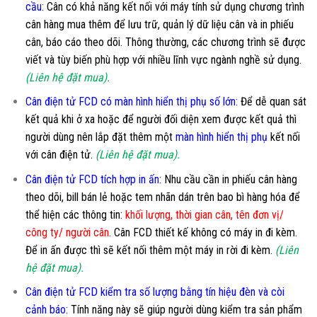
cầu
:
Cân có khả năng kết nối với máy tính sử dụng chương trình
cân hàng mua thêm để lưu trữ, quản lý dữ liệu cân và in phiếu
cân, báo cáo theo dõi. Thông thường, các chương trình sẽ được
viết và tùy biến phù hợp với nhiều lĩnh vực ngành nghề sử dụng.
(Liên hệ đặt mua).
Cân điện tử FCD có màn hình hiển thị phụ số lớn
:
Để dễ quan sát
kết quả khi ở xa hoặc để người đối diện xem được kết quả thì
người dùng nên lắp đặt thêm một
màn hình hiển thị phụ
kết nối
với cân điện tử.
(Liên hệ đặt mua).
Cân điện tử FCD tích hợp in ấn:
Nhu cầu cần in phiếu cân hàng
theo dõi, bill bán lẻ hoặc tem nhãn dán trên bao bì hàng hóa để
thể hiện các thông tin:
khối lượng, thời gian cân, tên đơn vị/
công ty/ người cân
. Cân FCD thiết kế không có máy in đi kèm.
Để in ấn được thì sẽ kết nối thêm một máy in rời đi kèm.
(Liên
hệ đặt mua).
Cân điện tử FCD kiểm tra số lượng bằng tín hiệu đèn và còi
cảnh báo:
Tính năng này sẽ giúp người dùng kiểm tra sản phẩm