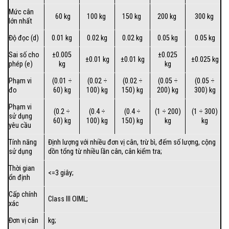
Mức cân
60 kg
100 kg
150 kg
200 kg
300 kg
lớn nhất
Độ đọc (d)
0.01 kg
0.02 kg
0.02 kg
0.05 kg
0.05 kg
Sai số cho
±0.005
±0.025
±0.01 kg
±0.01 kg
±0.025 kg
phép (e)
kg
kg
Phạm vi
(0.01 ÷
(0.02 ÷
(0.02 ÷
(0.05 ÷
(0.05 ÷
đo
60) kg
100) kg
150) kg
200) kg
300) kg
Phạm vi
(0.2 ÷
(0.4 ÷
(0.4 ÷
(1 ÷ 200)
(1 ÷ 300)
sử dụng
60) kg
100) kg
150) kg
kg
kg
yêu cầu
Tính năng
Định lượng với nhiều đơn vị cân, trừ bì, đếm số lượng, cộng
sử dụng
dồn tổng từ nhiều lần cân, cân kiểm tra;
Thời gian
<=3 giây;
ổn định
Cấp chính
Class III OIML;
xác
Đơn vị cân
kg;