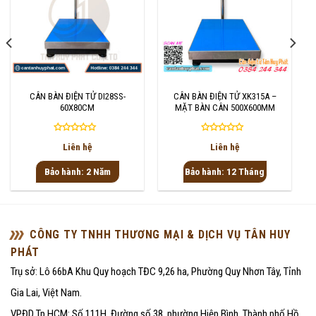
CÂN BÀN ĐIỆN TỬ DI28SS-
CÂN BÀN ĐIỆN TỬ XK315A –
60X80CM
MẶT BÀN CÂN 500X600MM
Được
Được
Liên hệ
Liên hệ
xếp
xếp
hạng
hạng
Bảo hành: 2 Năm
Bảo hành: 12 Tháng
0
0
5
5
sao
sao
CÔNG TY TNHH THƯƠNG MẠI & DỊCH VỤ TÂN HUY
PHÁT
Trụ sở: Lô 66bA Khu Quy hoạch TĐC 9,26 ha, Phường Quy Nhơn Tây, Tỉnh
Gia Lai, Việt Nam.
VPĐD Tp.HCM: Số 111H, Đường số 38, phường Hiệp Bình, Thành phố Hồ