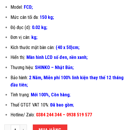
Model:
FCD;
Mức cân tối đa:
150 kg;
Độ đọc (d):
0.02 kg;
Đơn vị cân:
kg;
Kích thước mặt bàn cân:
(40 x 50)cm;
Hiển thị:
Màn hình LCD số đen, nền xanh;
Thương hiệu:
SHINKO – Nhật Bản;
Bảo hành:
2 Năm, Miễn phí 100% linh kiện thay thế 12 tháng
đầu tiên
;
Tình trạng:
Mới 100%, Còn hàng
;
Thuế GTGT VAT 10%:
Đã bao gồm
;
Hotline/ Zalo:
0384 244 344 – 0938 519 577
CÂN ĐẾM SỐ LƯỢNG 150KG FCD-40X50CM số lượng