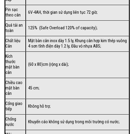
Pin sạc
6V-4AH, thời gian sử dụng liên tục 72 giờ;
theo cân
Quá tải an
125% (Safe Overload 120% of capacity);
toàn
Chất liệu
Mặt bàn cân inox dày 1.5 ly, Khung cân hợp kim thép vuông
Cân
4 sơn tĩnh điện dày 1.2 ly, Đầu vỏ nhựa ABS;
Kích
thước
(60 x 80)cm (rộng x dài);
mặt bàn
cân
Chiều cao
mặt bàn
45 cm;
cân
Cổng giao
Không hỗ trợ;
tiếp
Chống
Khuyến cáo không sử dụng trong môi trường có nước;
nước