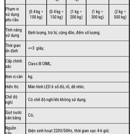
Phạm vi
(0.4 kg ÷
(0.4 kg ÷
(1 kg ÷
(1 kg ÷
(2 kg ÷
sử dụng
100 kg)
150 kg)
200 kg)
300 kg)
500 kg)
yêu cầu
Tính năng
Định lượng, trừ bì, cộng dồn, đếm số lượng;
sử dụng
Thời gian
<=3 giây;
ổn định
Cấp chính
Class III OIML;
xác
Đơn vị cân
kg;
Hiển thị
Màn hình LED 6 số đỏ, rõ, dễ nhìn;
Chế độ
Có chế độ nghỉ khi không sử dụng;
nghỉ
Giọt nước
Có;
cân bằng
Nguồn
Điện sinh hoạt 220V/50Hz, thời gian sạc 4-6 giờ;
cấp