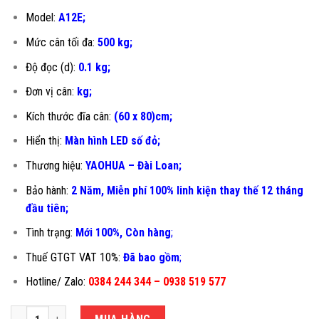
Model:
A12E;
Mức cân tối đa:
500 kg;
Độ đọc (d):
0.1 kg;
Đơn vị cân:
kg;
Kích thước đĩa cân:
(60 x 80)cm;
Hiển thị:
Màn hình LED số đỏ;
Thương hiệu:
YAOHUA – Đài Loan;
Bảo hành:
2 Năm, Miễn phí 100% linh kiện thay thế 12 tháng
đầu tiên
;
Tình trạng:
Mới 100%, Còn hàng
;
Thuế GTGT VAT 10%:
Đã bao gồm
;
Hotline/ Zalo:
0384 244 344 – 0938 519 577
CÂN ĐIỆN TỬ 500KG A12E-60X80CM số lượng