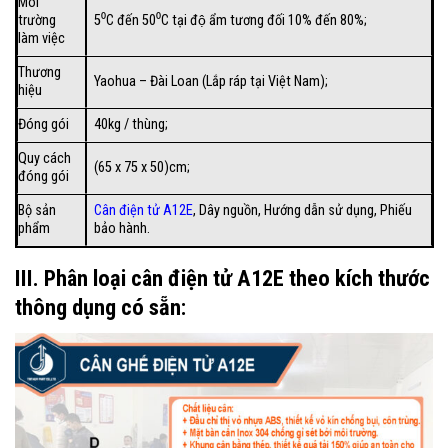
Môi
trường
5⁰C đến 50⁰C tại độ ẩm tương đối 10% đến 80%;
làm việc
Thương
Yaohua – Đài Loan (Lắp ráp tại Việt Nam);
hiệu
Đóng gói
40kg / thùng;
Quy cách
(65 x 75 x 50)cm;
đóng gói
Bộ sản
Cân điện tử A12E
, Dây nguồn, Hướng dẫn sử dụng, Phiếu
phẩm
bảo hành.
III. Phân loại cân điện tử A12E theo kích thước
thông dụng có sẵn: