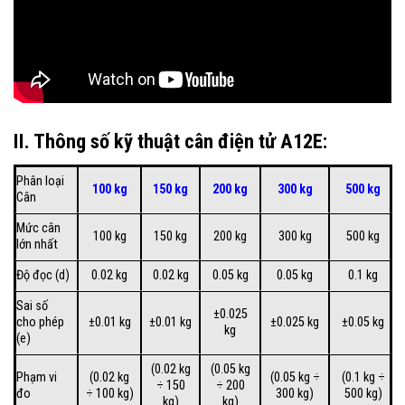
II. Thông số kỹ thuật cân điện tử A12E:
Phân loại
100 kg
150 kg
200 kg
300 kg
500 kg
Cân
Mức cân
100 kg
150 kg
200 kg
300 kg
500 kg
lớn nhất
Độ đọc (d)
0.02 kg
0.02 kg
0.05 kg
0.05 kg
0.1 kg
Sai số
±0.025
cho phép
±0.01 kg
±0.01 kg
±0.025 kg
±0.05 kg
kg
(e)
(0.02 kg
(0.05 kg
Phạm vi
(0.02 kg
(0.05 kg ÷
(0.1 kg ÷
÷ 150
÷ 200
đo
÷ 100 kg)
300 kg)
500 kg)
kg)
kg)