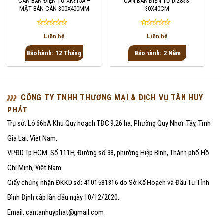
CÂN BÀN ĐIỆN TỬ XK315A –
CÂN BÀN ĐIỆN TỬ DI28SS-
MẶT BÀN CÂN 300X400MM
30X40CM
Được
Được
Liên hệ
Liên hệ
xếp
xếp
hạng
hạng
Bảo hành: 12 Tháng
Bảo hành: 2 Năm
0
0
5
5
sao
sao
CÔNG TY TNHH THƯƠNG MẠI & DỊCH VỤ TÂN HUY
PHÁT
Trụ sở: Lô 66bA Khu Quy hoạch TĐC 9,26 ha, Phường Quy Nhơn Tây, Tỉnh
Gia Lai, Việt Nam.
VPĐD Tp.HCM: Số 111H, Đường số 38, phường Hiệp Bình, Thành phố Hồ
Chí Minh, Việt Nam.
Giấy chứng nhận ĐKKD số: 4101581816 do Sở Kế Hoạch và Đầu Tư Tỉnh
Bình Định cấp lần đầu ngày 10/12/2020.
Email: cantanhuyphat@gmail.com