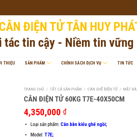
CÂN ĐIỆN TỬ TÂN HUY PHÁ
i tác tin cậy - Niềm tin vững
ỚI THIỆU
SẢN PHẨM
CHÍNH SÁCH DỊCH VỤ
TIN TỨC
TRANG CHỦ
/
TẤT CẢ SẢN PHẨM
/
CÂN GHẾ ĐIỆN TỬ
/
MẶT BÀ
CÂN ĐIỆN TỬ 60KG T7E-40X50CM
4,350,000
₫
Loại sản phẩm:
Cân bàn kiểu ghế ngồi;
Model:
T7E;