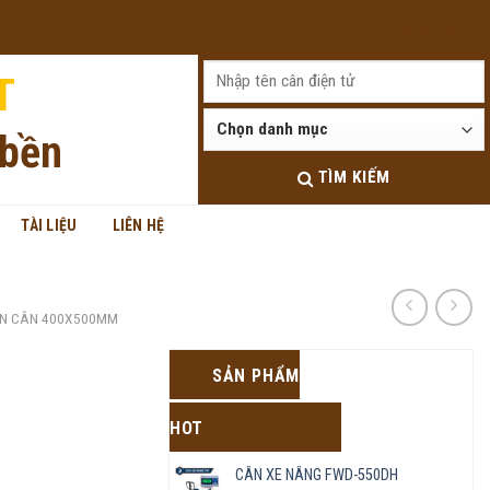
Đăng nhập
T
 bền
TÌM KIẾM
TÀI LIỆU
LIÊN HỆ
N CÂN 400X500MM
SẢN PHẨM
HOT
CÂN XE NÂNG FWD-550DH