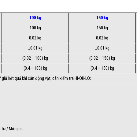
100 kg
150 kg
100 kg
150 kg
0.02 kg
0.02 kg
±0.01 kg
±0.01 kg
(0.02 ÷ 100) kg
(0.02 ÷ 150) kg
(0.4 ÷ 100) kg
(0.4 ÷ 150) kg
/ giữ kết quả khi cân động vật, cân kiểm tra HI-OK-LO;
 tra/ Mức pin;