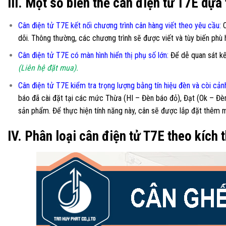
III. Một số biến thể cân điện tử T7E dựa 
Cân điện tử T7E kết nối chương trình cân hàng viết theo yêu cầu
:
C
dõi. Thông thường, các chương trình sẽ được viết và tùy biến phù
Cân điện tử T7E có màn hình hiển thị phụ số lớn
:
Để dễ quan sát kế
(Liên hệ đặt mua).
Cân điện tử T7E kiểm tra trọng lượng bằng tín hiệu đèn và còi cản
báo đã cài đặt tại các mức Thừa (HI – Đèn báo đỏ), Đạt (Ok – Đè
sản phẩm. Để thực hiện tính năng này, cân sẽ được lắp đặt thêm
IV. Phân loại cân điện tử T7E theo kích 