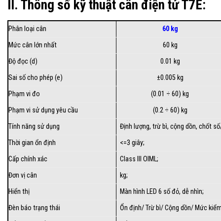
II. Thông số kỹ thuật cân điện tử T7E:
Phân loại cân
60 kg
Mức cân lớn nhất
60 kg
Độ đọc (d)
0.01 kg
Sai số cho phép (e)
±0.005 kg
Phạm vi đo
(0.01 ÷ 60) kg
Phạm vi sử dụng yêu cầu
(0.2 ÷ 60) kg
Tính năng sử dụng
Định lượng, trừ bì, cộng dồn, chốt số
Thời gian ổn định
<=3 giây;
Cấp chính xác
Class III OIML;
Đơn vị cân
kg;
Hiển thị
Màn hình LED 6 số đỏ, dễ nhìn;
Đèn báo trạng thái
Ổn định/ Trừ bì/ Cộng dồn/ Mức kiểm