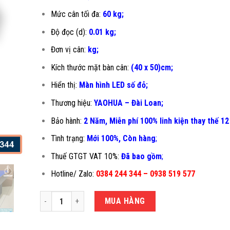
Mức cân tối đa:
60 kg;
Độ đọc (d):
0.01 kg;
Đơn vị cân:
kg;
Kích thước mặt bàn cân:
(40 x 50)cm;
Hiển thị:
Màn hình LED số đỏ;
Thương hiệu:
YAOHUA – Đài Loan;
Bảo hành:
2 Năm, Miễn phí 100% linh kiện thay thế 12
Tình trạng:
Mới 100%, Còn hàng
;
Thuế GTGT VAT 10%:
Đã bao gồm
;
Hotline/ Zalo:
0384 244 344 – 0938 519 577
CÂN ĐIỆN TỬ 60KG T7E-40X50CM số lượng
MUA HÀNG