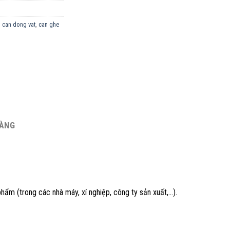
,
can dong vat
,
can ghe
HÀNG
 phẩm (trong các nhà máy, xí nghiệp, công ty sản xuất,…).