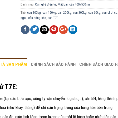
Danh mục:
Cân ghế điện tử
,
Mặt bàn cân 400x500mm
Thẻ:
can 100kg
,
can 150kg
,
can 200kg
,
can 300kg
,
can 60kg
,
can chot so
ngoi
,
cân nông sản
,
can T7E
TẢ SẢN PHẨM
CHÍNH SÁCH BẢO HÀNH
CHÍNH SÁCH GIAO 
tử T7E:
a (tại các bưu cục, công ty vận chuyển, logistic,…), chi tiết, hàng thành
hứa (như khay, thùng) để chỉ cân trọng lượng của hàng hóa bên trong.
 cân đo, giúp tính tổng trọng lượng của một lô hàng hoặc nhiều lần cân.