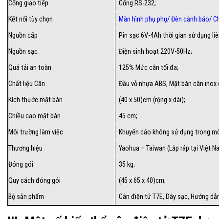
Cổng giao tiếp
Cổng RS-232;
Kết nối tùy chọn
Màn hình phụ phụ
/
Đèn cảnh báo
/
Ch
Nguồn cấp
Pin sạc 6V-4Ah thời gian sử dụng liê
Nguồn sạc
Điện sinh hoạt 220V-50Hz;
Quá tải an toàn
125% Mức cân tối đa;
Chất liệu Cân
Đầu vỏ nhựa ABS, Mặt bàn cân inox dà
Kích thước mặt bàn
(40 x 50)cm (rộng x dài);
Chiều cao mặt bàn
45 cm;
Môi trường làm việc
Khuyến cáo không sử dụng trong môi
Thương hiệu
Yaohua – Taiwan (Lắp ráp tại Việt N
Đóng gói
35 kg;
Quy cách đóng gói
(45 x 65 x 40)cm;
Bộ sản phẩm
Cân điện tử T7E, Dây sạc,
Hướng dẫ