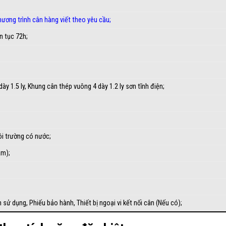
ương trình cân hàng viết theo yêu cầu
;
n tục 72h;
y 1.5 ly, Khung cân thép vuông 4 dày 1.2 ly sơn tĩnh điện;
 trường có nước;
am);
n sử dụng
, Phiếu bảo hành, Thiết bị ngoại vi kết nối cân (Nếu có);