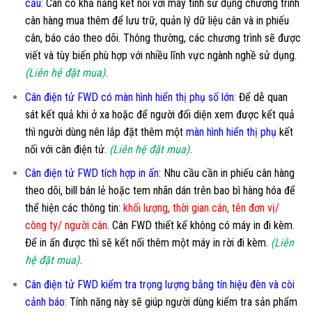
cầu
:
Cân có khả năng kết nối với máy tính sử dụng chương trình
cân hàng mua thêm để lưu trữ, quản lý dữ liệu cân và in phiếu
cân, báo cáo theo dõi. Thông thường, các chương trình sẽ được
viết và tùy biến phù hợp với nhiều lĩnh vực ngành nghề sử dụng.
(Liên hệ đặt mua).
Cân điện tử FWD có màn hình hiển thị phụ số lớn
:
Để dễ quan
sát kết quả khi ở xa hoặc để người đối diện xem được kết quả
thì người dùng nên lắp đặt thêm một
màn hình hiển thị phụ
kết
nối với cân điện tử.
(Liên hệ đặt mua).
Cân điện tử FWD tích hợp in ấn:
Nhu cầu cần in phiếu cân hàng
theo dõi, bill bán lẻ hoặc tem nhãn dán trên bao bì hàng hóa để
thể hiện các thông tin:
khối lượng, thời gian cân, tên đơn vị/
công ty/ người cân
. Cân FWD thiết kế không có máy in đi kèm.
Để in ấn được thì sẽ kết nối thêm một máy in rời đi kèm.
(Liên
hệ đặt mua).
Cân điện tử FWD kiểm tra trọng lượng bằng tín hiệu đèn và còi
cảnh báo:
Tính năng này sẽ giúp người dùng kiểm tra sản phẩm