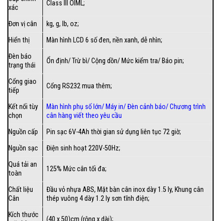
Class III OIML;
xác
Đơn vị cân
kg, g, lb, oz;
Hiển thị
Màn hình LCD 6 số đen, nền xanh, dễ nhìn;
Đèn báo
Ổn định/ Trừ bì/ Cộng dồn/ Mức kiểm tra/ Báo pin;
trạng thái
Cổng giao
Cổng RS232 mua thêm;
tiếp
Kết nối tùy
Màn hình phụ số lớn
/
Máy in
/
Đèn cảnh báo
/
Chương trình
chọn
cân hàng viết theo yêu cầu
Nguồn cấp
Pin sạc 6V-4Ah thời gian sử dụng liên tục 72 giờ;
Nguồn sạc
Điện sinh hoạt 220V-50Hz;
Quá tải an
125% Mức cân tối đa;
toàn
Chất liệu
Đầu vỏ nhựa ABS, Mặt bàn cân inox dày 1.5 ly, Khung cân
Cân
thép vuông 4 dày 1.2 ly sơn tĩnh điện;
Kích thước
(40 x 50)cm (rộng x dài);