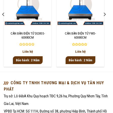
CÂN BÀN ĐIỆN TỬ DI28SS-
CÂN BÀN ĐIỆN TỬ FWD-
60X80CM
60X80CM
Được
Được
Liên hệ
Liên hệ
xếp
xếp
hạng
hạng
Bảo hành: 2 Năm
Bảo hành: 2 Năm
0
0
5
5
sao
sao
CÔNG TY TNHH THƯƠNG MẠI & DỊCH VỤ TÂN HUY
PHÁT
Trụ sở: Lô 66bA Khu Quy hoạch TĐC 9,26 ha, Phường Quy Nhơn Tây, Tỉnh
Gia Lai, Việt Nam.
VPĐD Tp.HCM: Số 111H, Đường số 38, phường Hiệp Bình, Thành phố Hồ