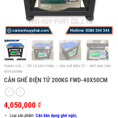
TRANG CHỦ
/
TẤT CẢ SẢN PHẨM
/
CÂN GHẾ ĐIỆN TỬ
/
MẶT BÀN CÂN
400X500MM
CÂN GHẾ ĐIỆN TỬ 200KG FWD-40X50CM
4,050,000
₫
Loại sản phẩm:
Cân bàn dạng ghế ngồi;