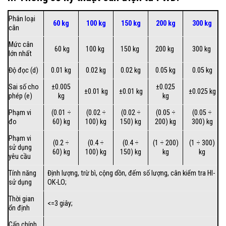
Phân loại
60 kg
100 kg
150 kg
200 kg
300 kg
cân
Mức cân
60 kg
100 kg
150 kg
200 kg
300 kg
lớn nhất
Độ đọc (d)
0.01 kg
0.02 kg
0.02 kg
0.05 kg
0.05 kg
Sai số cho
±0.005
±0.025
±0.01 kg
±0.01 kg
±0.025 kg
phép (e)
kg
kg
Phạm vi
(0.01 ÷
(0.02 ÷
(0.02 ÷
(0.05 ÷
(0.05 ÷
đo
60) kg
100) kg
150) kg
200) kg
300) kg
Phạm vi
(0.2 ÷
(0.4 ÷
(0.4 ÷
(1 ÷ 200)
(1 ÷ 300)
sử dụng
60) kg
100) kg
150) kg
kg
kg
yêu cầu
Tính năng
Định lượng, trừ bì, cộng dồn, đếm số lượng, cân kiểm tra HI-
sử dụng
OK-LO;
Thời gian
<=3 giây;
ổn định
Cấp chính