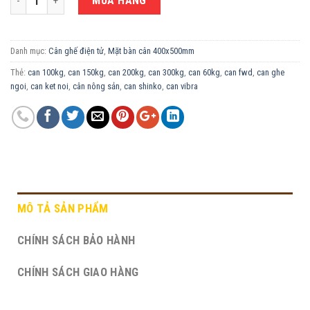
MUA HÀNG
Danh mục:
Cân ghế điện tử
,
Mặt bàn cân 400x500mm
Thẻ:
can 100kg
,
can 150kg
,
can 200kg
,
can 300kg
,
can 60kg
,
can fwd
,
can ghe
ngoi
,
can ket noi
,
cân nông sản
,
can shinko
,
can vibra
MÔ TẢ SẢN PHẨM
CHÍNH SÁCH BẢO HÀNH
CHÍNH SÁCH GIAO HÀNG