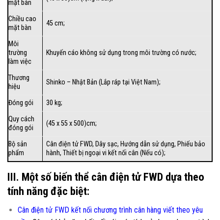
mặt bàn
Chiều cao
45 cm;
mặt bàn
Môi
trường
Khuyến cáo không sử dụng trong môi trường có nước;
làm việc
Thương
Shinko – Nhật Bản (Lắp ráp tại Việt Nam);
hiệu
Đóng gói
30 kg;
Quy cách
(45 x 55 x 500)cm;
đóng gói
Bộ sản
Cân điện tử FWD
, Dây sạc, Hướng dẫn sử dụng, Phiếu bảo
phẩm
hành, Thiết bị ngoại vi kết nối cân (Nếu có);
III. Một số biến thể cân điện tử FWD dựa theo
tính năng đặc biệt:
Cân điện tử FWD kết nối chương trình cân hàng viết theo yêu