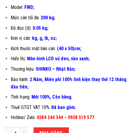
Model:
FWD;
Mức cân tối đa:
200 kg;
Độ đọc (d):
0.05 kg;
Đơn vị cân:
kg, g, lb, oz;
Kích thước mặt bàn cân:
(40 x 50)cm;
Hiển thị:
Màn hình LCD số đen, nền xanh;
Thương hiệu:
SHINKO – Nhật Bản;
Bảo hành:
2 Năm, Miễn phí 100% linh kiện thay thế 12 tháng
đầu tiên
;
Tình trạng:
Mới 100%, Còn hàng
;
Thuế GTGT VAT 10%:
Đã bao gồm
;
Hotline/ Zalo:
0384 244 344 – 0938 519 577
CÂN GHẾ ĐIỆN TỬ 200KG FWD-40X50CM số lượng