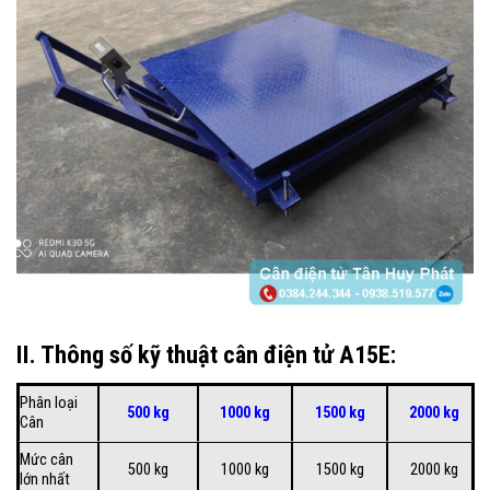
II. Thông số kỹ thuật cân điện tử A15E:
Phân loại
500 kg
1000 kg
1500 kg
2000 kg
Cân
Mức cân
500 kg
1000 kg
1500 kg
2000 kg
lớn nhất