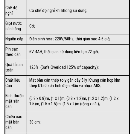
Chế độ
Có chế độ nghỉ khi không sử dụng;
nghỉ
Giọt nước
Có;
cân bằng
Nguồn cấp
Điện sinh hoạt 220V/50Hz, thời gian sạc 4-6 giờ;
Pin sạc
6V-4AH, thời gian sử dụng liên tục 72 giờ;
theo cân
Quá tải an
125% (Safe Overload 125% of capacity);
toàn
Chất liệu
Mặt bàn cân thép toly gân dày 5 ly, Khung cân hợp kim
Cân
thép U150 sơn tĩnh điện, Đầu vỏ nhựa ABS;
Kích thước
(0.8 x 0.8)m, (1 x 1)m, (0.8 x 1.2)m, (1.2 x 1.2)m, (1.2 x
mặt sàn
1.5)m, (1.5 x 1.5)m, (1.5 x 2)m (rộng x dài);
cân
Chiều cao
mặt bàn
30 cm;
cân