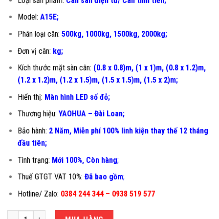
Loại sản phẩm:
Cân sàn điện tử/ Cân tính tiền;
Model:
A15E;
Phân loại cân:
500kg, 1000kg, 1500kg, 2000kg;
Đơn vị cân:
kg;
Kích thước mặt sàn cân:
(0.8 x 0.8)m, (1 x 1)m, (0.8 x 1.2)m,
(1.2 x 1.2)m, (1.2 x 1.5)m, (1.5 x 1.5)m, (1.5 x 2)m;
Hiển thị:
Màn hình LED số đỏ;
Thương hiệu:
YAOHUA – Đài Loan;
Bảo hành:
2 Năm, Miễn phí 100% linh kiện thay thế 12 tháng
đầu tiên
;
Tình trạng:
Mới 100%, Còn hàng
;
Thuế GTGT VAT 10%:
Đã bao gồm
;
Hotline/ Zalo:
0384 244 344 – 0938 519 577
CÂN TÍNH TIỀN A15E - SÀN CÂN CÓ BÁNH XE số lượng