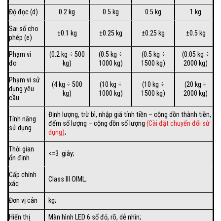
Độ đọc (d)
0.2 kg
0.5 kg
0.5 kg
1 kg
Sai số cho
±0.1 kg
±0.25 kg
±0.25 kg
±0.5 kg
phép (e)
Phạm vi
(0.2 kg ÷ 500
(0.5 kg ÷
(0.5 kg ÷
(0.05 kg ÷
đo
kg)
1000 kg)
1500 kg)
2000 kg)
Phạm vi sử
(4 kg ÷ 500
(10 kg ÷
(10 kg ÷
(20 kg ÷
dụng yêu
kg)
1000 kg)
1500 kg)
2000 kg)
cầu
Định lượng, trừ bì, nhập giá tính tiền – cộng dồn thành tiền,
Tính năng
đếm số lượng – cộng dồn số lượng
(Cài đặt chuyển đổi sử
sử dụng
dụng)
;
Thời gian
<=3 giây;
ổn định
Cấp chính
Class III OIML;
xác
Đơn vị cân
kg;
Hiển thị
Màn hình LED 6 số đỏ, rõ, dễ nhìn;