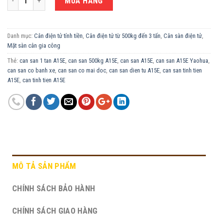
MUA HÀNG
Danh mục:
Cân điện tử tính tiền
,
Cân điện tử từ 500kg đến 3 tấn
,
Cân sàn điện tử
,
Mặt sàn cân gia công
Thẻ:
can san 1 tan A15E
,
can san 500kg A15E
,
can san A15E
,
can san A15E Yaohua
,
can san co banh xe
,
can san co mai doc
,
can san dien tu A15E
,
can san tinh tien
A15E
,
can tinh tien A15E
MÔ TẢ SẢN PHẨM
CHÍNH SÁCH BẢO HÀNH
CHÍNH SÁCH GIAO HÀNG