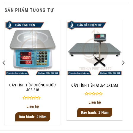
SẢN PHẨM TƯƠNG TỰ
CÂN TÍNH TIỀN CHỐNG NƯỚC
CÂN TÍNH TIỀN A15E-1.5X1.5M
ACS 818
Được
Liên hệ
Được
xếp
Liên hệ
xếp
hạng
Bảo hành: 2 Năm
hạng
0
Bảo hành: 2 Năm
0
5
5
sao
sao