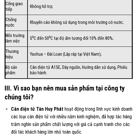
Cổng giao
Không hỗ trợ;
tiếp
Chống
Khuyến cáo không sử dụng trong môi trường có nước;
nước
Môi trường
5⁰C đến 50⁰C tại độ ẩm tương đối 10% đến 80%;
làm việc
Thương
Yaohua – Đài Loan (Lắp ráp tại Việt Nam);
hiệu
Bộ sản
Cân điện tử A15E, Dây nguồn, Hướng dẫn sử dụng, Phiếu
phẩm
bảo hành.
III. Vì sao bạn nên mua sản phẩm tại công ty
chúng tôi?
Cân điện tử Tân Huy Phát
hoạt động trong lĩnh vực kinh doanh
các loại
cân điện tử
với nhiều năm kinh nghiệm, đã hợp tác hàng
trăm nghìn sản phẩm chất lượng với giá cả cạnh tranh cho các
đối tác khách hàng lớn nhỏ toàn quốc.