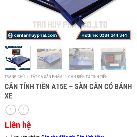
TRANG CHỦ
/
TẤT CẢ SẢN PHẨM
/
CÂN ĐIỆN TỬ TÍNH TIỀN
CÂN TÍNH TIỀN A15E – SÀN CÂN CÓ BÁNH
XE
Liên hệ