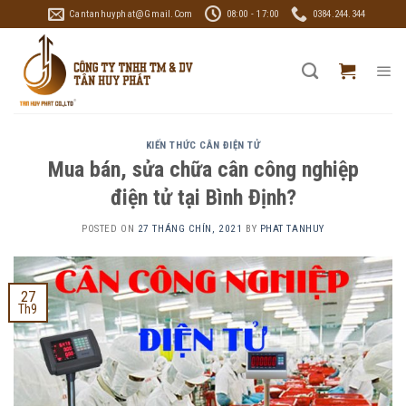
Skip
Cantanhuyphat@gmail.com
08:00 - 17:00
0384.244.344
to
content
KIẾN THỨC CÂN ĐIỆN TỬ
Mua bán, sửa chữa cân công nghiệp
điện tử tại Bình Định?
POSTED ON
27 THÁNG CHÍN, 2021
BY
PHAT TANHUY
27
Th9