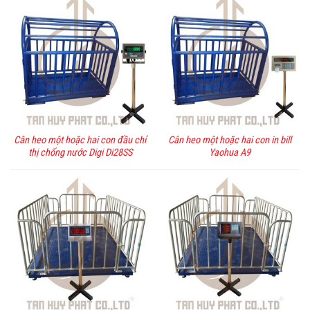
Cân heo một hoặc hai con đầu chỉ
Cân heo một hoặc hai con in bill
thị chống nước Digi Di28SS
Yaohua A9