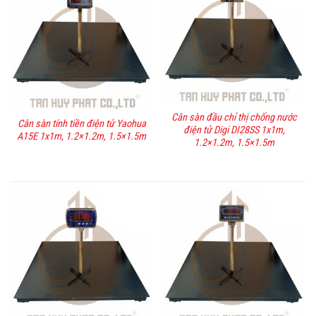
Cân sàn đầu chỉ thị chống nước
Cân sàn tính tiền điện tử Yaohua
điện tử Digi DI28SS 1x1m,
A15E 1x1m, 1.2×1.2m, 1.5×1.5m
1.2×1.2m, 1.5×1.5m