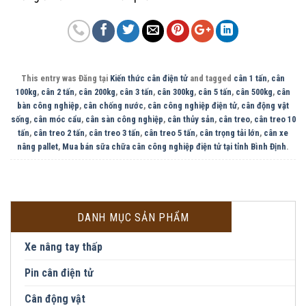
This entry was Đăng tại
Kiến thức cân điện tử
and tagged
cân 1 tấn
,
cân
100kg
,
cân 2 tấn
,
cân 200kg
,
cân 3 tấn
,
cân 300kg
,
cân 5 tấn
,
cân 500kg
,
cân
bàn công nghiệp
,
cân chống nước
,
cân công nghiệp điện tử
,
cân động vật
sống
,
cân móc cẩu
,
cân sàn công nghiệp
,
cân thủy sản
,
cân treo
,
cân treo 10
tấn
,
cân treo 2 tấn
,
cân treo 3 tấn
,
cân treo 5 tấn
,
cân trọng tải lớn
,
cân xe
nâng pallet
,
Mua bán sữa chữa cân công nghiệp điện tử tại tỉnh Bình Định
.
DANH MỤC SẢN PHẨM
Xe nâng tay thấp
Pin cân điện tử
Cân động vật