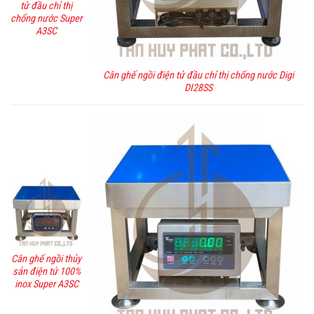
tử đầu chỉ thị
chống nước Super
A3SC
Cân ghế ngồi điện tử đầu chỉ thị chống nước Digi
DI28SS
Cân ghế ngồi thủy
sản điện tử 100%
inox Super A3SC