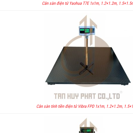
Cân sàn điện tử Yaohua T7E 1x1m, 1.2×1.2m, 1.5×1.5
Cân sàn tính tiền điện tử Vibra FPD 1x1m, 1.2×1.2m, 1.5×