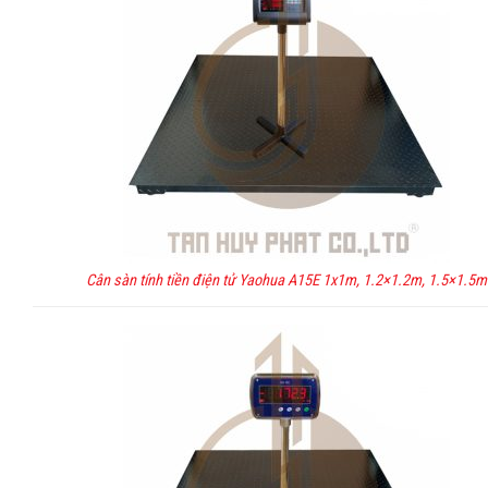
Cân sàn tính tiền điện tử Yaohua A15E 1x1m, 1.2×1.2m, 1.5×1.5m