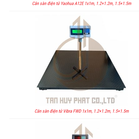
Cân sàn điện tử Yaohua A12E 1x1m, 1.2×1.2m, 1.5×1.5m
Cân sàn điện tử Vibra FWD 1x1m, 1.2×1.2m, 1.5×1.5m