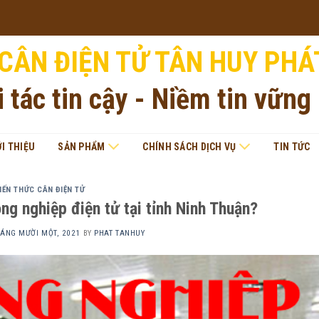
CÂN ĐIỆN TỬ TÂN HUY PHÁ
i tác tin cậy - Niềm tin vững
ỚI THIỆU
SẢN PHẨM
CHÍNH SÁCH DỊCH VỤ
TIN TỨC
IẾN THỨC CÂN ĐIỆN TỬ
g nghiệp điện tử tại tỉnh Ninh Thuận?
HÁNG MƯỜI MỘT, 2021
BY
PHAT TANHUY