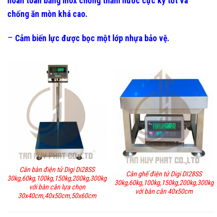
hoàn toàn bằng inox chống thấm nước cực kỳ tốt và
chống ăn mòn khá cao.
–
Cảm biến lực được bọc một lớp nhựa bảo vệ.
Cân bàn điện tử Digi Di28SS
Cân ghế điện tử Digi DI28SS
30kg,60kg,100kg,150kg,200kg,300kg
30kg,60kg,100kg,150kg,200kg,300kg
với bàn cân lựa chọn
với bàn cân 40x50cm
30x40cm,40x50cm,50x60cm