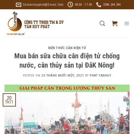
Skip
Cantanhuyphat@gmail.com
08:00 - 17:00
0384.244.344
to
content
KIẾN THỨC CÂN ĐIỆN TỬ
Mua bán sữa chữa cân điện tử chống
nước, cân thủy sản tại ĐắK Nông!
POSTED ON
20 THÁNG MƯỜI MỘT, 2021
BY
PHAT TANHUY
20
Th11