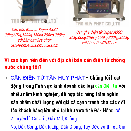
Cân bàn điện tử Super A3SC
Cân ghế điện tử Super A3SC
30kg,60kg,100kg,150kg,200kg,300kg
30kg,60kg,100kg,150kg,200kg,300kg
với bàn cân lựa chọn
với bàn cân 40x50cm
30x40cm,40x50cm,50x60cm
Vì sao bạn nên đến với địa chỉ bán cân điện tử chống
nước chúng tôi?
CÂN ĐIỆN TỬ TÂN HUY PHÁT
–
Chúng tôi hoạt
động trong lĩnh vực kinh doanh các loại
cân điện tử
với
nhiều năm kinh nghiệm, đã hợp tác hàng trăm nghìn
sản phẩm chất lượng với giá cả cạnh tranh cho các đối
tác khách hàng lớn nhỏ tại khu vực
tỉnh Đắk Nông:
có
7 huyện là Cư Jút, Đắk Mil, Krông
Nô, Đắk Song, Đắk R’Lấp, Đắk Glong, Tuy Đức và thị xã Gia