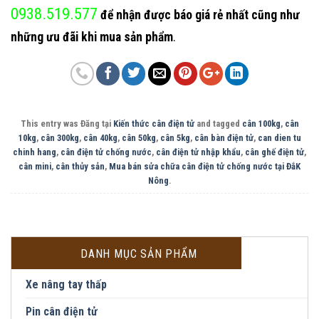
0938.519.577
để nhận được báo giá rẻ nhất cũng như
những ưu đãi khi mua sản phẩm
.
This entry was Đăng tại
Kiến thức cân điện tử
and tagged
cân 100kg
,
cân
10kg
,
cân 300kg
,
cân 40kg
,
cân 50kg
,
cân 5kg
,
cân bàn điện tử
,
can dien tu
chinh hang
,
cân điện tử chống nước
,
cân điện tử nhập khẩu
,
cân ghế điện tử
,
cân mini
,
cân thủy sản
,
Mua bán sửa chữa cân điện tử chống nước tại ĐắK
Nông
.
DANH MỤC SẢN PHẨM
Xe nâng tay thấp
Pin cân điện tử