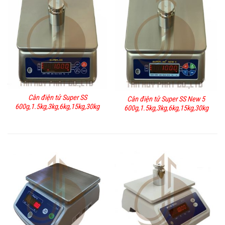
Cân điện tử Super SS
Cân điện tử Super SS New 5
600g,1.5kg,3kg,6kg,15kg,30kg
600g,1.5kg,3kg,6kg,15kg,30kg