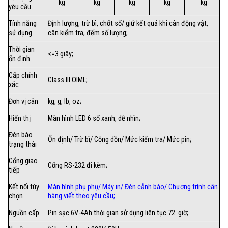
kg
kg
kg
kg
kg
yêu cầu
Tính năng
Định lượng, trừ bì, chốt số/ giữ kết quả khi cân động vật,
sử dụng
cân kiểm tra, đếm số lượng;
Thời gian
<=3 giây;
ổn định
Cấp chính
Class III OIML;
xác
Đơn vị cân
kg, g, lb, oz;
Hiển thị
Màn hình LED 6 số xanh, dễ nhìn;
Đèn báo
Ổn định/ Trừ bì/ Cộng dồn/ Mức kiểm tra/ Mức pin;
trạng thái
Cổng giao
Cổng RS-232 đi kèm;
tiếp
Kết nối tùy
Màn hình phụ phụ/
Máy in
/
Đèn cảnh báo
/
Chương trình cân
chọn
hàng viết theo yêu cầu
;
Nguồn cấp
Pin sạc 6V-4Ah thời gian sử dụng liên tục 72 giờ;