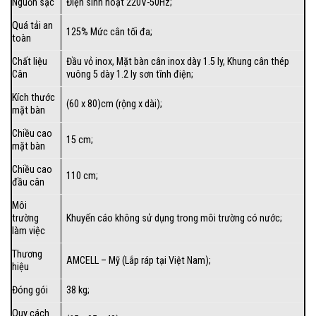
Nguồn sạc
Điện sinh hoạt 220V-50Hz;
Quá tải an
125% Mức cân tối đa;
toàn
Chất liệu
Đầu vỏ inox, Mặt bàn cân inox dày 1.5 ly, Khung cân thép
Cân
vuông 5 dày 1.2 ly sơn tĩnh điện;
Kích thước
(60 x 80)cm (rộng x dài);
mặt bàn
Chiều cao
15 cm;
mặt bàn
Chiều cao
110 cm;
đầu cân
Môi
trường
Khuyến cáo không sử dụng trong môi trường có nước;
làm việc
Thương
AMCELL – Mỹ (Lắp ráp tại Việt Nam);
hiệu
Đóng gói
38 kg;
Quy cách