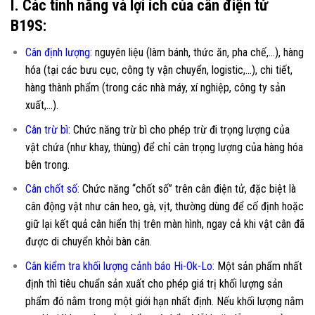
I. Các tính năng và lợi ích của cân điện tử
B19S:
Cân định lượng:
nguyên liệu (làm bánh, thức ăn, pha chế,…), hàng
hóa (tại các bưu cục, công ty vận chuyển, logistic,…), chi tiết,
hàng thành phẩm (trong các nhà máy, xí nghiệp, công ty sản
xuất,…).
Cân trừ bì:
Chức năng trừ bì cho phép trừ đi trọng lượng của
vật chứa (như khay, thùng) để chỉ cân trọng lượng của hàng hóa
bên trong.
Cân chốt số:
Chức năng “chốt số” trên cân điện tử, đặc biệt là
cân động vật như cân heo, gà, vịt, thường dùng để cố định hoặc
giữ lại kết quả cân hiển thị trên màn hình, ngay cả khi vật cân đã
được di chuyển khỏi bàn cân.
Cân kiểm tra khối lượng cảnh báo Hi-Ok-Lo:
Một sản phẩm nhất
định thì tiêu chuẩn sản xuất cho phép giá trị khối lượng sản
phẩm đó nằm trong một giới hạn nhất định. Nếu khối lượng nằm