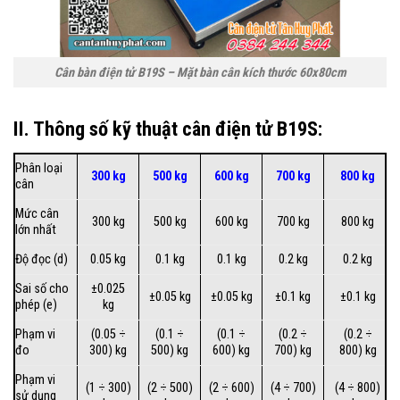
Cân bàn điện tử B19S – Mặt bàn cân kích thước 60x80cm
II. Thông số kỹ thuật cân điện tử B19S:
Phân loại
300 kg
500 kg
600 kg
700 kg
800 kg
cân
Mức cân
300 kg
500 kg
600 kg
700 kg
800 kg
lớn nhất
Độ đọc (d)
0.05 kg
0.1 kg
0.1 kg
0.2 kg
0.2 kg
Sai số cho
±0.025
±0.05 kg
±0.05 kg
±0.1 kg
±0.1 kg
phép (e)
kg
Phạm vi
(0.05 ÷
(0.1 ÷
(0.1 ÷
(0.2 ÷
(0.2 ÷
đo
300) kg
500) kg
600) kg
700) kg
800) kg
Phạm vi
(1 ÷ 300)
(2 ÷ 500)
(2 ÷ 600)
(4 ÷ 700)
(4 ÷ 800)
sử dụng