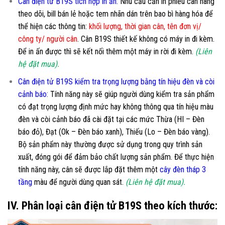
Cân điện tử B19S tích hợp in ấn:
Nhu cầu cần in phiếu cân hàng
theo dõi, bill bán lẻ hoặc tem nhãn dán trên bao bì hàng hóa để
thể hiện các thông tin:
khối lượng, thời gian cân, tên đơn vị/
công ty/ người cân
. Cân B19S thiết kế không có máy in đi kèm.
Để in ấn được thì sẽ kết nối thêm một máy in rời đi kèm.
(Liên
hệ đặt mua).
Cân điện tử B19S kiểm tra trọng lượng bằng tín hiệu đèn và còi
cảnh báo:
Tính năng này sẽ giúp người dùng kiểm tra sản phẩm
có đạt trọng lượng định mức hay không thông qua tín hiệu màu
đèn và còi cảnh báo đã cài đặt tại các mức Thừa (HI – Đèn
báo đỏ), Đạt (Ok – Đèn báo xanh), Thiếu (Lo – Đèn báo vàng).
Bộ sản phẩm này thường được sử dụng trong quy trình sản
xuất, đóng gói để đảm bảo chất lượng sản phẩm. Để thực hiện
tính năng này, cân sẽ được lắp đặt thêm một
cây đèn tháp 3
tầng
màu để người dùng quan sát.
(Liên hệ đặt mua).
IV. Phân loại cân điện tử B19S theo kích thước: