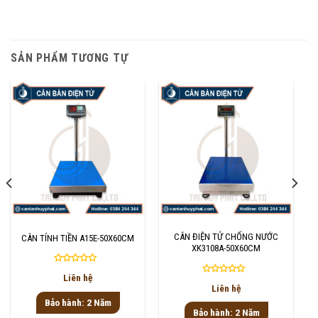
SẢN PHẨM TƯƠNG TỰ
CÂN ĐIỆN TỬ CHỐNG NƯỚC
CÂN TÍNH TIỀN A15E-50X60CM
XK3108A-50X60CM
Được
Liên hệ
Được
xếp
Liên hệ
xếp
hạng
Bảo hành: 2 Năm
hạng
0
Bảo hành: 2 Năm