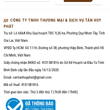
0
5
5
sao
sao
CÔNG TY TNHH THƯƠNG MẠI & DỊCH VỤ TÂN HUY
PHÁT
Trụ sở: Lô 66bA Khu Quy hoạch TĐC 9,26 ha, Phường Quy Nhơn Tây, Tỉnh
Gia Lai, Việt Nam.
VPĐD Tp.HCM: Số 111H, Đường số 38, phường Hiệp Bình, Thành phố Hồ
Chí Minh, Việt Nam.
Giấy chứng nhận ĐKKD số: 4101581816 do Sở Kế Hoạch và Đầu Tư Tỉnh
Bình Định cấp lần đầu ngày 10/12/2020.
Email: cantanhuyphat@gmail.com
Mã số thuế: 4101581816.
Thời gian làm việc: Thứ 2 đến thứ 7 (7h30 đến 17h00).