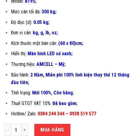
Model:
B19S;
Mức cân tối đa:
300 kg;
Độ đọc (d):
0.05 kg;
Đơn vị cân:
kg, g, lb, oz;
Kích thước mặt bàn cân:
(60 x 80)cm;
Hiển thị:
Màn hình LED số xanh;
Thương hiệu:
AMCELL – Mỹ;
Bảo hành:
2 Năm, Miễn phí 100% linh kiện thay thế 12 tháng
đầu tiên
;
Tình trạng:
Mới 100%, Còn hàng
;
Thuế GTGT VAT 10%:
Đã bao gồm
;
Hotline/ Zalo:
0384 244 344 – 0938 519 577
CÂN BÀN ĐIỆN TỬ 300KG B19S-60X80CM số lượng
MUA HÀNG