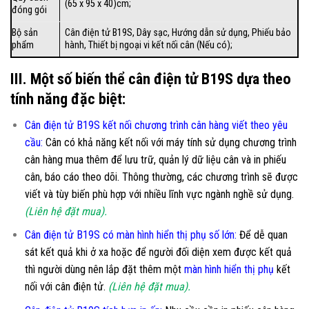
(65 x 95 x 40)cm;
đóng gói
Bộ sản
Cân điện tử B19S, Dây sạc, Hướng dẫn sử dụng, Phiếu bảo
phẩm
hành, Thiết bị ngoại vi kết nối cân (Nếu có);
III. Một số biến thể cân điện tử B19S dựa theo
tính năng đặc biệt:
Cân điện tử B19S kết nối chương trình cân hàng viết theo yêu
cầu
:
Cân có khả năng kết nối với máy tính sử dụng chương trình
cân hàng mua thêm để lưu trữ, quản lý dữ liệu cân và in phiếu
cân, báo cáo theo dõi. Thông thường, các chương trình sẽ được
viết và tùy biến phù hợp với nhiều lĩnh vực ngành nghề sử dụng.
(Liên hệ đặt mua).
Cân điện tử B19S có màn hình hiển thị phụ số lớn
:
Để dễ quan
sát kết quả khi ở xa hoặc để người đối diện xem được kết quả
thì người dùng nên lắp đặt thêm một
màn hình hiển thị phụ
kết
nối với cân điện tử.
(Liên hệ đặt mua).