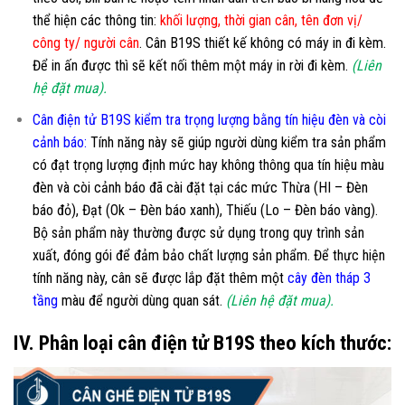
thể hiện các thông tin:
khối lượng, thời gian cân, tên đơn vị/
công ty/ người cân
. Cân B19S thiết kế không có máy in đi kèm.
Để in ấn được thì sẽ kết nối thêm một máy in rời đi kèm.
(Liên
hệ đặt mua).
Cân điện tử B19S kiểm tra trọng lượng bằng tín hiệu đèn và còi
cảnh báo:
Tính năng này sẽ giúp người dùng kiểm tra sản phẩm
có đạt trọng lượng định mức hay không thông qua tín hiệu màu
đèn và còi cảnh báo đã cài đặt tại các mức Thừa (HI – Đèn
báo đỏ), Đạt (Ok – Đèn báo xanh), Thiếu (Lo – Đèn báo vàng).
Bộ sản phẩm này thường được sử dụng trong quy trình sản
xuất, đóng gói để đảm bảo chất lượng sản phẩm. Để thực hiện
tính năng này, cân sẽ được lắp đặt thêm một
cây đèn tháp 3
tầng
màu để người dùng quan sát.
(Liên hệ đặt mua).
IV. Phân loại cân điện tử B19S theo kích thước: