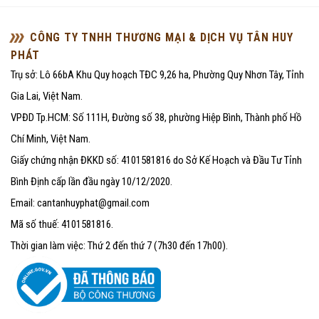
sao
CÔNG TY TNHH THƯƠNG MẠI & DỊCH VỤ TÂN HUY
PHÁT
Trụ sở: Lô 66bA Khu Quy hoạch TĐC 9,26 ha, Phường Quy Nhơn Tây, Tỉnh
Gia Lai, Việt Nam.
VPĐD Tp.HCM: Số 111H, Đường số 38, phường Hiệp Bình, Thành phố Hồ
Chí Minh, Việt Nam.
Giấy chứng nhận ĐKKD số: 4101581816 do Sở Kế Hoạch và Đầu Tư Tỉnh
Bình Định cấp lần đầu ngày 10/12/2020.
Email: cantanhuyphat@gmail.com
Mã số thuế: 4101581816.
Thời gian làm việc: Thứ 2 đến thứ 7 (7h30 đến 17h00).