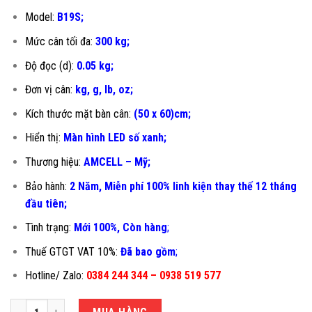
Model:
B19S;
Mức cân tối đa:
300 kg;
Độ đọc (d):
0.05 kg;
Đơn vị cân:
kg, g, lb, oz;
Kích thước mặt bàn cân:
(50 x 60)cm;
Hiển thị:
Màn hình LED số xanh;
Thương hiệu:
AMCELL – Mỹ;
Bảo hành:
2 Năm, Miễn phí 100% linh kiện thay thế 12 tháng
đầu tiên
;
Tình trạng:
Mới 100%, Còn hàng
;
Thuế GTGT VAT 10%:
Đã bao gồm
;
Hotline/ Zalo:
0384 244 344 – 0938 519 577
CÂN ĐIỆN TỬ 300KG B19S-50X60CM số lượng