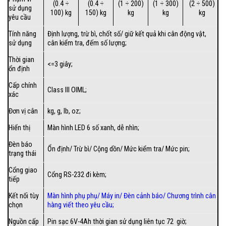
(0.4 ÷
(0.4 ÷
(1 ÷ 200)
(1 ÷ 300)
(2 ÷ 500)
sử dụng
100) kg
150) kg
kg
kg
kg
yêu cầu
Tính năng
Định lượng, trừ bì, chốt số/ giữ kết quả khi cân động vật,
sử dụng
cân kiểm tra, đếm số lượng;
Thời gian
<=3 giây;
ổn định
Cấp chính
Class III OIML;
xác
Đơn vị cân
kg, g, lb, oz;
Hiển thị
Màn hình LED 6 số xanh, dễ nhìn;
Đèn báo
Ổn định/ Trừ bì/ Cộng dồn/ Mức kiểm tra/ Mức pin;
trạng thái
Cổng giao
Cổng RS-232 đi kèm;
tiếp
Kết nối tùy
Màn hình phụ phụ/
Máy in
/
Đèn cảnh báo
/
Chương trình cân
chọn
hàng viết theo yêu cầu
;
Nguồn cấp
Pin sạc 6V-4Ah thời gian sử dụng liên tục 72 giờ;