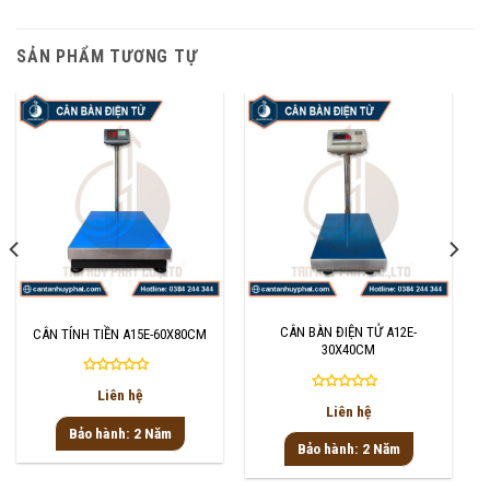
SẢN PHẨM TƯƠNG TỰ
CÂN BÀN ĐIỆN TỬ A12E-
CÂN TÍNH TIỀN A15E-60X80CM
30X40CM
Được
Liên hệ
Được
xếp
Liên hệ
xếp
hạng
Bảo hành: 2 Năm
hạng
0
Bảo hành: 2 Năm
0
5
5
sao