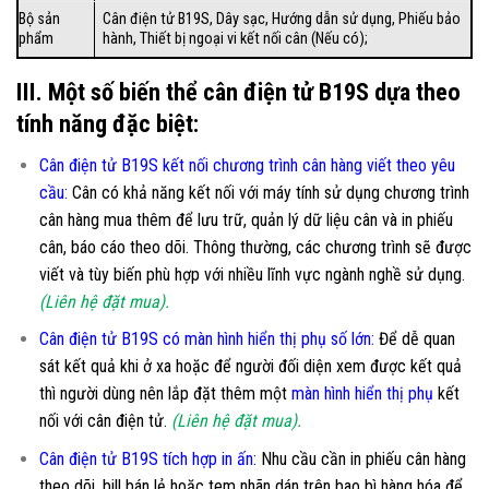
Bộ sản
Cân điện tử B19S, Dây sạc, Hướng dẫn sử dụng, Phiếu bảo
phẩm
hành, Thiết bị ngoại vi kết nối cân (Nếu có);
III. Một số biến thể cân điện tử B19S dựa theo
tính năng đặc biệt:
Cân điện tử B19S kết nối chương trình cân hàng viết theo yêu
cầu
:
Cân có khả năng kết nối với máy tính sử dụng chương trình
cân hàng mua thêm để lưu trữ, quản lý dữ liệu cân và in phiếu
cân, báo cáo theo dõi. Thông thường, các chương trình sẽ được
viết và tùy biến phù hợp với nhiều lĩnh vực ngành nghề sử dụng.
(Liên hệ đặt mua).
Cân điện tử B19S có màn hình hiển thị phụ số lớn
:
Để dễ quan
sát kết quả khi ở xa hoặc để người đối diện xem được kết quả
thì người dùng nên lắp đặt thêm một
màn hình hiển thị phụ
kết
nối với cân điện tử.
(Liên hệ đặt mua).
Cân điện tử B19S tích hợp in ấn:
Nhu cầu cần in phiếu cân hàng
theo dõi, bill bán lẻ hoặc tem nhãn dán trên bao bì hàng hóa để