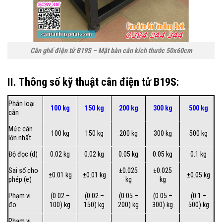
Cân ghế điện tử B19S – Mặt bàn cân kích thước 50x60cm
II. Thông số kỹ thuật cân điện tử B19S:
Phân loại
100 kg
150 kg
200 kg
300 kg
500 kg
cân
Mức cân
100 kg
150 kg
200 kg
300 kg
500 kg
lớn nhất
Độ đọc (d)
0.02 kg
0.02 kg
0.05 kg
0.05 kg
0.1 kg
Sai số cho
±0.025
±0.025
±0.01 kg
±0.01 kg
±0.05 kg
phép (e)
kg
kg
Phạm vi
(0.02 ÷
(0.02 ÷
(0.05 ÷
(0.05 ÷
(0.1 ÷
đo
100) kg
150) kg
200) kg
300) kg
500) kg
Phạm vi