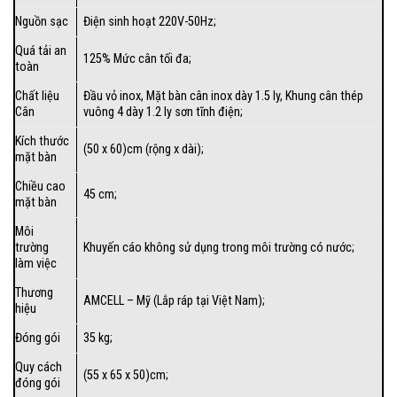
Nguồn sạc
Điện sinh hoạt 220V-50Hz;
Quá tải an
125% Mức cân tối đa;
toàn
Chất liệu
Đầu vỏ inox, Mặt bàn cân inox dày 1.5 ly, Khung cân thép
Cân
vuông 4 dày 1.2 ly sơn tĩnh điện;
Kích thước
(50 x 60)cm (rộng x dài);
mặt bàn
Chiều cao
45 cm;
mặt bàn
Môi
trường
Khuyến cáo không sử dụng trong môi trường có nước;
làm việc
Thương
AMCELL – Mỹ (Lắp ráp tại Việt Nam);
hiệu
Đóng gói
35 kg;
Quy cách
(55 x 65 x 50)cm;
đóng gói