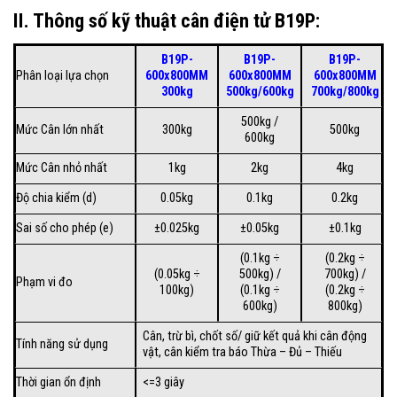
II. Thông số kỹ thuật cân điện tử B19P:
B19P-
B19P-
B19P-
Phân loại lựa chọn
600x800MM
600x800MM
600x800MM
300kg
500kg/600kg
700kg/800kg
500kg /
Mức Cân lớn nhất
300kg
500kg
600kg
Mức Cân nhỏ nhất
1kg
2kg
4kg
Độ chia kiểm (d)
0.05kg
0.1kg
0.2kg
Sai số cho phép (e)
±0.025kg
±0.05kg
±0.1kg
(0.1kg ÷
(0.2kg ÷
(0.05kg ÷
500kg) /
700kg) /
Phạm vi đo
100kg)
(0.1kg ÷
(0.2kg ÷
600kg)
800kg)
Cân, trừ bì, chốt số/ giữ kết quả khi cân động
Tính năng sử dụng
vật, cân kiểm tra báo Thừa – Đủ – Thiếu
Thời gian ổn định
<=3 giây