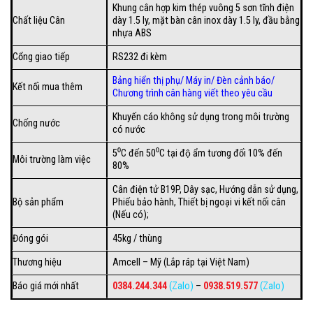
Khung cân hợp kim thép vuông 5 sơn tĩnh điện
Chất liệu Cân
dày 1.5 ly, mặt bàn cân inox dày 1.5 ly, đầu bằng
nhựa ABS
Cổng giao tiếp
RS232 đi kèm
Bảng hiển thị phụ
/
Máy in
/
Đèn cảnh báo
/
Kết nối mua thêm
Chương trình cân hàng viết theo yêu cầu
Khuyến cáo không sử dụng trong môi trường
Chống nước
có nước
5⁰C đến 50⁰C tại độ ẩm tương đối 10% đến
Môi trường làm việc
80%
Cân điện tử B19P, Dây sạc, Hướng dẫn sử dụng,
Bộ sản phẩm
Phiếu bảo hành, Thiết bị ngoại vi kết nối cân
(Nếu có);
Đóng gói
45kg / thùng
Thương hiệu
Amcell – Mỹ (Lắp ráp tại Việt Nam)
Báo giá mới nhất
0384.244.344
(Zalo)
–
0938.519.577
(Zalo)