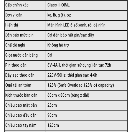
Cấp chính xác
Class III OIML
Đơn vị cân
kg, lb, g (t), oz
Hiển thị
Màn hình LED 6 số xanh, rõ, dễ nhìn
Đèn báo mức pin
Có đèn báo hết pin/sạc đầy
Chế độ nghỉ
Không hỗ trợ
Giọt nước cân bằng
Có
Pin theo cân
6V-4AH, thời gian sử dụng liên tục 72h
Dây sạc theo cân
220V-50Hz, thời gian sạc 4-6h
Quá tải an toàn
125% (Safe Overload 125% of capacity)
Kích thước bàn cân
60cm x 80cm (rộng x dài)
Chiều cao mặt bàn
25cm
Chiều cao đầu cân
90cm
Chiều cao tay nắm
120cm