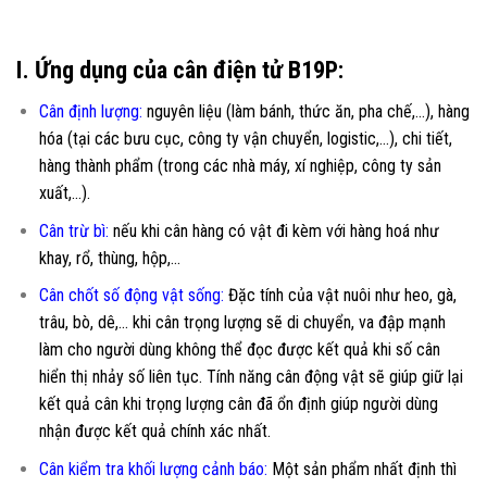
I. Ứng dụng của cân điện tử B19P:
Cân định lượng:
nguyên liệu (làm bánh, thức ăn, pha chế,…), hàng
hóa (tại các bưu cục, công ty vận chuyển, logistic,…), chi tiết,
hàng thành phẩm (trong các nhà máy, xí nghiệp, công ty sản
xuất,…).
Cân trừ bì:
nếu khi cân hàng có vật đi kèm với hàng hoá như
khay, rổ, thùng, hộp,…
Cân chốt số động vật sống:
Đặc tính của vật nuôi như heo, gà,
trâu, bò, dê,… khi cân trọng lượng sẽ di chuyển, va đập mạnh
làm cho người dùng không thể đọc được kết quả khi số cân
hiển thị nhảy số liên tục. Tính năng cân động vật sẽ giúp giữ lại
kết quả cân khi trọng lượng cân đã ổn định giúp người dùng
nhận được kết quả chính xác nhất.
Cân kiểm tra khối lượng cảnh báo
:
Một sản phẩm nhất định thì