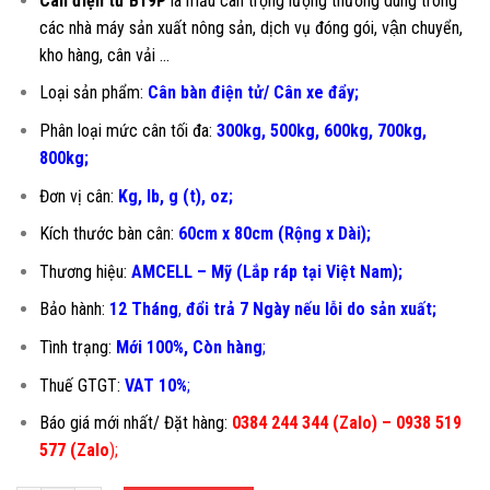
Cân điện tử B19P
là mẫu cân trọng lượng thường dùng trong
các nhà máy sản xuất nông sản, dịch vụ đóng gói, vận chuyển,
kho hàng, cân vải …
Loại sản phẩm:
Cân bàn điện tử/ Cân xe đẩy;
Phân loại mức cân tối đa:
300kg, 500kg, 600kg, 700kg,
800kg;
Đơn vị cân:
Kg, lb, g (t), oz;
Kích thước bàn cân:
60cm x 80cm (Rộng x Dài);
Thương hiệu:
AMCELL – Mỹ (Lắp ráp tại Việt Nam);
Bảo hành:
12 Tháng
,
đổi trả 7 Ngày nếu lỗi do sản xuất;
Tình trạng:
Mới 100%, Còn hàng
;
Thuế GTGT:
VAT 10%
;
Báo giá mới nhất/ Đặt hàng:
0384 244 344 (Zalo) – 0938 519
577 (Zalo
)
;