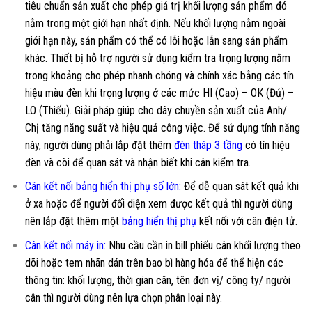
tiêu chuẩn sản xuất cho phép giá trị khối lượng sản phẩm đó
nằm trong một giới hạn nhất định. Nếu khối lượng nằm ngoài
giới hạn này, sản phẩm có thể có lỗi hoặc lẫn sang sản phẩm
khác. Thiết bị hỗ trợ người sử dụng kiểm tra trọng lượng nằm
trong khoảng cho phép nhanh chóng và chính xác bằng các tín
hiệu màu đèn khi trọng lượng ở các mức HI (Cao) – OK (Đủ) –
LO (Thiếu). Giải pháp giúp cho dây chuyền sản xuất của Anh/
Chị tăng năng suất và hiệu quả công việc. Để sử dụng tính năng
này, người dùng phải lắp đặt thêm
đèn tháp 3 tầng
có tín hiệu
đèn và còi để quan sát và nhận biết khi cân kiểm tra.
Cân kết nối bảng hiển thị phụ số lớn
:
Để dễ quan sát kết quả khi
ở xa hoặc để người đối diện xem được kết quả thì người dùng
nên lắp đặt thêm một
bảng hiển thị phụ
kết nối với cân điện tử.
Cân kết nối máy in
:
Nhu cầu cần in bill phiếu cân khối lượng theo
dõi hoặc tem nhãn dán trên bao bì hàng hóa để thể hiện các
thông tin: khối lượng, thời gian cân, tên đơn vị/ công ty/ người
cân thì người dùng nên lựa chọn phân loại này.