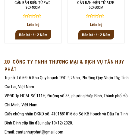
CÂN BÀN ĐIỆN TỬ FWD-
CÂN BÀN ĐIỆN TỬ A12E-
30X40CM
50X60CM
Được
Được
Liên hệ
Liên hệ
xếp
xếp
hạng
hạng
Bảo hành: 2 Năm
Bảo hành: 2 Năm
0
0
5
5
sao
sao
CÔNG TY TNHH THƯƠNG MẠI & DỊCH VỤ TÂN HUY
PHÁT
Trụ sở: Lô 66bA Khu Quy hoạch TĐC 9,26 ha, Phường Quy Nhơn Tây, Tỉnh
Gia Lai, Việt Nam.
VPĐD Tp.HCM: Số 111H, Đường số 38, phường Hiệp Bình, Thành phố Hồ
Chí Minh, Việt Nam.
Giấy chứng nhận ĐKKD số: 4101581816 do Sở Kế Hoạch và Đầu Tư Tỉnh
Bình Định cấp lần đầu ngày 10/12/2020.
Email: cantanhuyphat@gmail.com