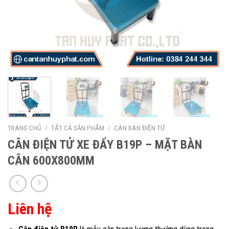
TRANG CHỦ
/
TẤT CẢ SẢN PHẨM
/
CÂN BÀN ĐIỆN TỬ
CÂN ĐIỆN TỬ XE ĐẨY B19P – MẶT BÀN
CÂN 600X800MM
Liên hệ