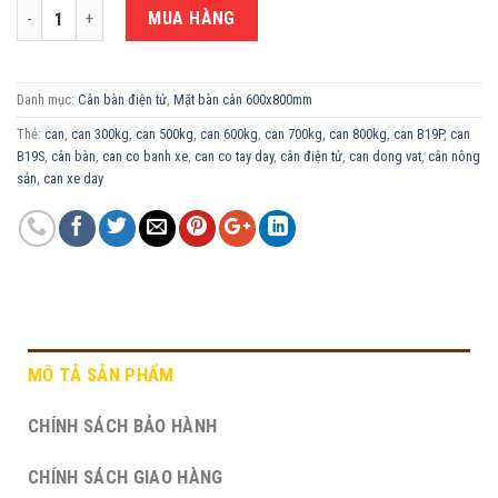
CÂN ĐIỆN TỬ XE ĐẨY B19P - MẶT BÀN CÂN 600X800MM số lượng
MUA HÀNG
Danh mục:
Cân bàn điện tử
,
Mặt bàn cân 600x800mm
Thẻ:
can
,
can 300kg
,
can 500kg
,
can 600kg
,
can 700kg
,
can 800kg
,
can B19P
,
can
B19S
,
cân bàn
,
can co banh xe
,
can co tay day
,
cân điện tử
,
can dong vat
,
cân nông
sản
,
can xe day
MÔ TẢ SẢN PHẨM
CHÍNH SÁCH BẢO HÀNH
CHÍNH SÁCH GIAO HÀNG