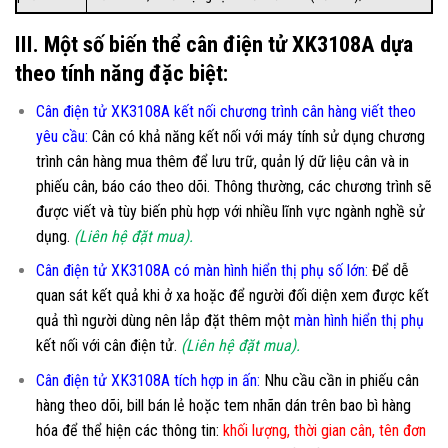
III. Một số biến thể cân điện tử XK3108A dựa
theo tính năng đặc biệt:
Cân điện tử XK3108A kết nối chương trình cân hàng viết theo
yêu cầu
:
Cân có khả năng kết nối với máy tính sử dụng chương
trình cân hàng mua thêm để lưu trữ, quản lý dữ liệu cân và in
phiếu cân, báo cáo theo dõi. Thông thường, các chương trình sẽ
được viết và tùy biến phù hợp với nhiều lĩnh vực ngành nghề sử
dụng.
(Liên hệ đặt mua).
Cân điện tử XK3108A có màn hình hiển thị phụ số lớn
:
Để dễ
quan sát kết quả khi ở xa hoặc để người đối diện xem được kết
quả thì người dùng nên lắp đặt thêm một
màn hình hiển thị phụ
kết nối với cân điện tử.
(Liên hệ đặt mua).
Cân điện tử XK3108A tích hợp in ấn:
Nhu cầu cần in phiếu cân
hàng theo dõi, bill bán lẻ hoặc tem nhãn dán trên bao bì hàng
hóa để thể hiện các thông tin:
khối lượng, thời gian cân, tên đơn