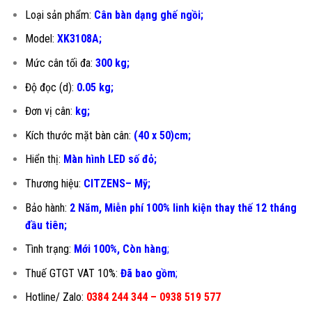
Loại sản phẩm:
Cân bàn dạng ghế ngồi;
Model:
XK3108A;
Mức cân tối đa:
300 kg;
Độ đọc (d):
0.05 kg;
Đơn vị cân:
kg;
Kích thước mặt bàn cân:
(40 x 50)cm;
Hiển thị:
Màn hình LED số đỏ;
Thương hiệu:
CITZENS– Mỹ;
Bảo hành:
2 Năm, Miễn phí 100% linh kiện thay thế 12 tháng
đầu tiên
;
Tình trạng:
Mới 100%, Còn hàng
;
Thuế GTGT VAT 10%:
Đã bao gồm
;
Hotline/ Zalo:
0384 244 344 – 0938 519 577