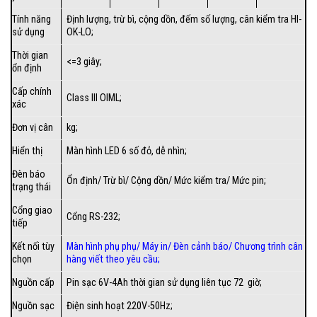
Tính năng
Định lượng, trừ bì, cộng dồn, đếm số lượng, cân kiểm tra HI-
sử dụng
OK-LO;
Thời gian
<=3 giây;
ổn định
Cấp chính
Class III OIML;
xác
Đơn vị cân
kg;
Hiển thị
Màn hình LED 6 số đỏ, dễ nhìn;
Đèn báo
Ổn định/ Trừ bì/ Cộng dồn/ Mức kiểm tra/ Mức pin;
trạng thái
Cổng giao
Cổng RS-232;
tiếp
Kết nối tùy
Màn hình phụ phụ/
Máy in
/
Đèn cảnh báo
/
Chương trình cân
chọn
hàng viết theo yêu cầu
;
Nguồn cấp
Pin sạc 6V-4Ah thời gian sử dụng liên tục 72 giờ;
Nguồn sạc
Điện sinh hoạt 220V-50Hz;