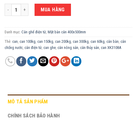
CÂN GHẾ ĐIỆN TỬ 300KG XK3108A-40X50CM số lượng
MUA HÀNG
Danh mục:
Cân ghế điện tử
,
Mặt bàn cân 400x500mm
Thẻ:
can
,
can 100kg
,
can 150kg
,
can 200kg
,
can 300kg
,
can 60kg
,
cân bàn
,
cân
chống nước
,
cân điện tử
,
can ghe
,
cân nông sản
,
cân thủy sản
,
can XK3108A
MÔ TẢ SẢN PHẨM
CHÍNH SÁCH BẢO HÀNH