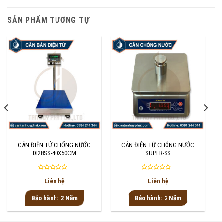
SẢN PHẨM TƯƠNG TỰ
CÂN ĐIỆN TỬ CHỐNG NƯỚC
CÂN ĐIỆN TỬ CHỐNG NƯỚC
DI28SS-40X50CM
SUPER-SS
Được
Được
Liên hệ
Liên hệ
xếp
xếp
hạng
hạng
Bảo hành: 2 Năm
Bảo hành: 2 Năm
0
0
5
5
sao
sao