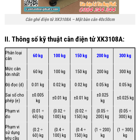
Cân ghế điện tử XK3108A – Mặt bàn cân 40x50cm
II. Thông số kỹ thuật cân điện tử XK3108A:
Phân loại
60 kg
100 kg
150 kg
200 kg
300 kg
cân
Mức cân
60 kg
100 kg
150 kg
200 kg
300 kg
lớn nhất
Độ đọc (d)
0.01 kg
0.02 kg
0.02 kg
0.05 kg
0.05 kg
Sai số cho
±0.005
±0.025
±0.01 kg
±0.01 kg
±0.025 kg
phép (e)
kg
kg
Phạm vi
(0.01 ÷
(0.02 ÷
(0.02 ÷
(0.05 ÷
(0.05 ÷
đo
60) kg
100) kg
150) kg
200) kg
300) kg
Phạm vi
(0.2 ÷
(0.4 ÷
(0.4 ÷
(1 ÷ 200)
(1 ÷ 300)
sử dụng
60) kg
100) kg
150) kg
kg
kg
yêu cầu