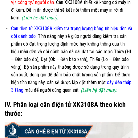
vị/ công ty/ người cân
. Cân XK3108A thiết kế không có máy in
đi kèm. Để in ấn được thì sẽ kết nối thêm một máy in rời đi
kèm.
(Liên hệ đặt mua).
Cân điện tử XK3108A kiểm tra trọng lượng bằng tín hiệu đèn và
còi cảnh báo:
Tính năng này sẽ giúp người dùng kiểm tra sản
phẩm có đạt trọng lượng định mức hay không thông qua tín
hiệu màu đèn và còi cảnh báo đã cài đặt tại các mức Thừa (HI
– Đèn báo đỏ), Đạt (Ok – Đèn báo xanh), Thiếu (Lo – Đèn báo
vàng). Bộ sản phẩm này thường được sử dụng trong quy trình
sản xuất, đóng gói để đảm bảo chất lượng sản phẩm. Để thực
hiện tính năng này, cân sẽ được lắp đặt thêm một
cây đèn tháp
3 tầng
màu để người dùng quan sát.
(Liên hệ đặt mua).
IV. Phân loại cân điện tử XK3108A theo kích
thước: