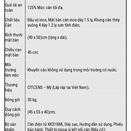
Quá tải an
125% Mức cân tối đa;
toàn
Chất liệu
Đầu vỏ inox, Mặt bàn cân inox dày 1.5 ly, Khung cân thép
Cân
vuông 4 dày 1.2 ly sơn tĩnh điện;
Kích thước
(40 x 50)cm (rộng x dài);
mặt bàn
Chiều cao
45 cm;
mặt bàn
Môi
trường
Khuyến cáo không sử dụng trong môi trường có nước;
làm việc
Thương
CITIZENS – Mỹ (Lắp ráp tại Việt Nam);
hiệu
Đóng gói
30 kg;
Quy cách
(45 x 55 x 40)cm;
đóng gói
Bộ sản
Cân điện tử XK3108A, Dây sạc, Hướng dẫn sử dụng, Phiếu
phẩm
bảo hành, Thiết bị ngoại vi kết nối cân (Nếu có);